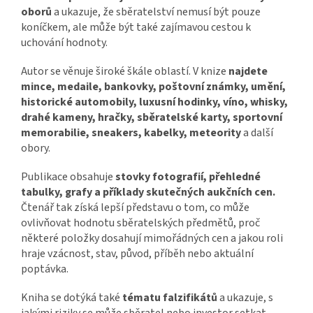
oborů
a ukazuje, že sběratelství nemusí být pouze
koníčkem, ale může být také zajímavou cestou k
uchování hodnoty.
Autor se věnuje široké škále oblastí. V knize
najdete
mince, medaile, bankovky, poštovní známky, umění,
historické automobily, luxusní hodinky, víno, whisky,
drahé kameny, hračky, sběratelské karty, sportovní
memorabilie, sneakers, kabelky, meteority
a další
obory.
Publikace obsahuje
stovky fotografií, přehledné
tabulky, grafy a příklady skutečných aukčních cen.
Čtenář tak získá lepší představu o tom, co může
ovlivňovat hodnotu sběratelských předmětů, proč
některé položky dosahují mimořádných cen a jakou roli
hraje vzácnost, stav, původ, příběh nebo aktuální
poptávka.
Kniha se dotýká také
tématu falzifikátů
a ukazuje, s