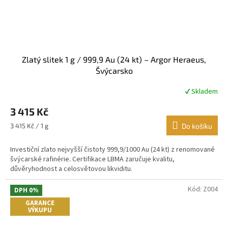
Zlatý slitek 1 g / 999,9 Au (24 kt) – Argor Heraeus,
Švýcarsko
✔ Skladem
Průměrné
hodnocení
3 415 Kč
produktu
je
Měrná
3 415 Kč / 1 g
Do košíku
4,3
cena:
z
Investiční zlato nejvyšší čistoty 999,9/1000 Au (24 kt) z renomované
5
švýcarské rafinérie. Certifikace LBMA zaručuje kvalitu,
hvězdiček.
důvěryhodnost a celosvětovou likviditu.
Kód:
Z004
DPH 0%
GARANCE
VÝKUPU