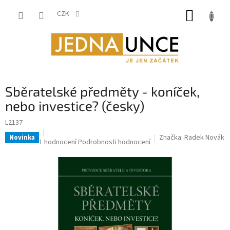
Přejít
NÁKUP
na
CZK
obsah
KOŠÍK
Sběratelské předměty - koníček,
nebo investice? (česky)
L2137
Značka:
Radek Novák
Novinka
Průměrné
1 hodnocení
Podrobnosti hodnocení
hodnocení
produktu
je
5,0
z
5
hvězdiček.