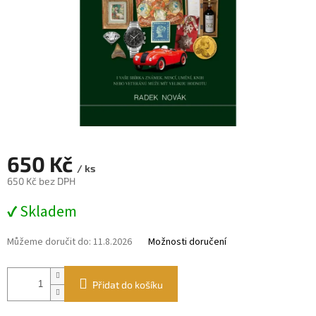
650 Kč
/ ks
650 Kč bez DPH
Měrná
✔ Skladem
cena:
Můžeme doručit do:
11.8.2026
Možnosti doručení
Přidat do košíku