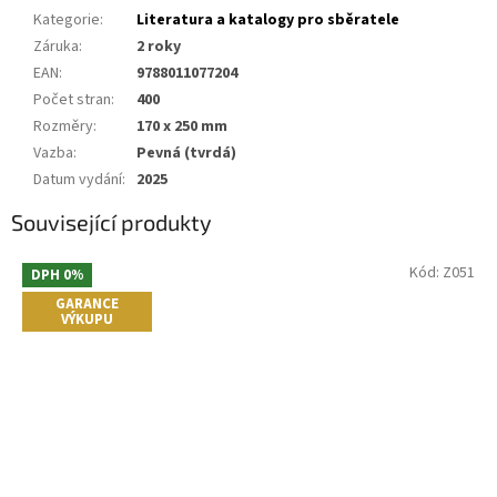
Kategorie
:
Literatura a katalogy pro sběratele
Záruka
:
2 roky
EAN
:
9788011077204
Počet stran
:
400
Rozměry
:
170 x 250 mm
Vazba
:
Pevná (tvrdá)
Datum vydání
:
2025
Související produkty
Kód:
Z051
DPH 0%
GARANCE
VÝKUPU