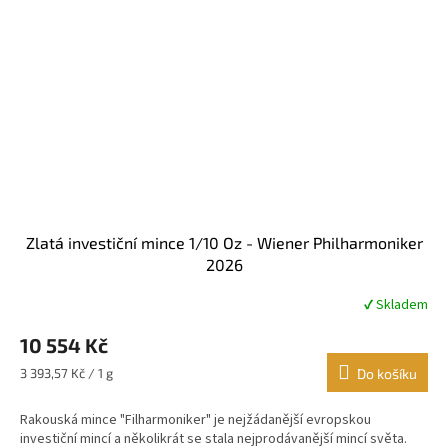
Zlatá investiční mince 1/10 Oz - Wiener Philharmoniker
2026
✔ Skladem
Průměrné
hodnocení
10 554 Kč
produktu
je
Měrná
3 393,57 Kč / 1 g
Do košíku
4,4
cena:
z
Rakouská mince "Filharmoniker" je nejžádanější evropskou
5
investiční mincí a několikrát se stala nejprodávanější mincí světa.
hvězdiček.