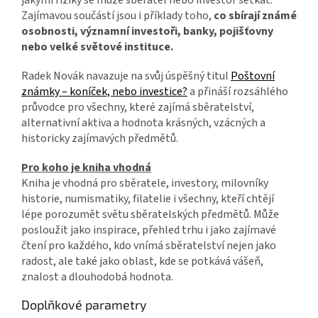
jakými riziky se může sběratel nebo investor setkat.
Zajímavou součástí jsou i příklady toho,
co sbírají známé
osobnosti, významní investoři, banky, pojišťovny
nebo velké světové instituce.
Radek Novák navazuje na svůj úspěšný titul
Poštovní
známky – koníček, nebo investice?
a přináší rozsáhlého
průvodce pro všechny, které zajímá sběratelství,
alternativní aktiva a hodnota krásných, vzácných a
historicky zajímavých předmětů.
Pro koho je kniha vhodná
Kniha je vhodná pro sběratele, investory, milovníky
historie, numismatiky, filatelie i všechny, kteří chtějí
lépe porozumět světu sběratelských předmětů. Může
posloužit jako inspirace, přehled trhu i jako zajímavé
čtení pro každého, kdo vnímá sběratelství nejen jako
radost, ale také jako oblast, kde se potkává vášeň,
znalost a dlouhodobá hodnota.
Doplňkové parametry