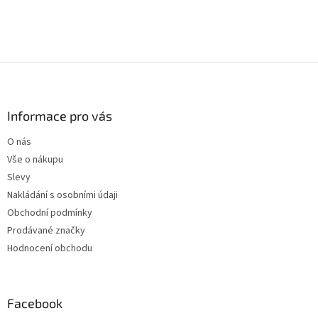
Z
á
p
a
Informace pro vás
t
O nás
í
Vše o nákupu
Slevy
Nakládání s osobními údaji
Obchodní podmínky
Prodávané značky
Hodnocení obchodu
Facebook