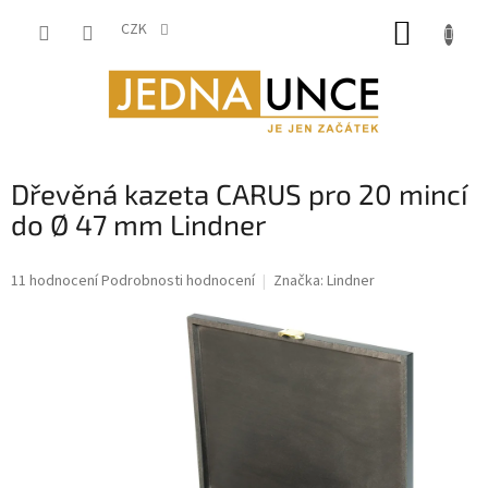
Přejít
NÁKUP
na
CZK
obsah
KOŠÍK
Dřevěná kazeta CARUS pro 20 mincí
do Ø 47 mm Lindner
Průměrné
11 hodnocení
Podrobnosti hodnocení
Značka:
Lindner
hodnocení
produktu
je
4,9
z
5
hvězdiček.