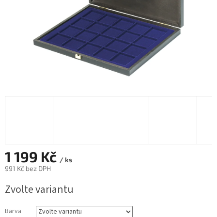
1 199 Kč
/ ks
991 Kč bez DPH
Měrná
Zvolte variantu
cena:
Barva