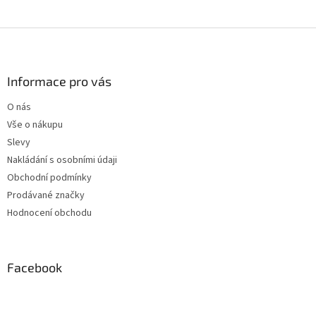
Z
á
p
a
Informace pro vás
t
O nás
í
Vše o nákupu
Slevy
Nakládání s osobními údaji
Obchodní podmínky
Prodávané značky
Hodnocení obchodu
Facebook