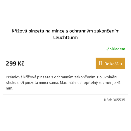
Křížová pinzeta na mince s ochranným zakončením
Leuchtturm
✔ Skladem
Průměrné
hodnocení
produktu
299 Kč
Do košíku
je
5,0
Prémiová křížová pinzeta s ochranným zakončením. Po uvolnění
z
stisku drží pinzeta minci sama. Maximální uchopitelný rozměr je 41
5
mm.
hvězdiček.
Kód:
305535