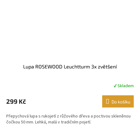
Lupa ROSEWOOD Leuchtturm 3x zvětšení
✔ Skladem
Průměrné
hodnocení
produktu
299 Kč
Do košíku
je
4,4
Přepychová lupa s rukojetí z růžového dřeva a poctivou skleněnou
z
čočkou 50 mm. Lehká, malá v tradičním pojetí.
5
hvězdiček.