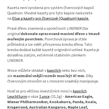
Kazeta není vyrobena pro systém čtvercových kapslí
Quadrum. Vhodné kazety pro tyto kapsle naleznete
na
Etue a kazety pro čtvercové (Quadrum) kapsle.
Pravé dřevo znamená u společnosti
LINDNER Das
original
dokonale opracované masivní dřevo s tmavě
mořeným povrchem.
Povrchová úprava je stále
průhledná a lze vidět přirozenou kresbu dřeva. Tato
kresba dodává každé kazetě originální vzhled. Kazeta je
doladěna zlatým, extrémně stabilním zámkem
LINDNER.
Mince můžete vkládat v
kapslích
nebo bez nich,
ale
maximální vnější rozměr musí být 47 mm.
Díky
čtvercovým otvorům se s mincemi snadněji manipuluje.
Hodí se pro většinu investičních mincí v
kapslích
Leuchtturm
o váze
1 unce
(31,1g) -
American Eagle,
Wiener Philharmoniker, Kookaburra, Panda, Koala,
Krugerrand, Australian Kangaroo, Maple Leaf,