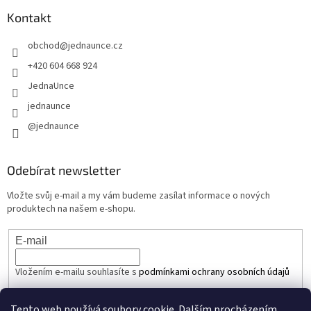
Kontakt
obchod
@
jednaunce.cz
+420 604 668 924
JednaUnce
jednaunce
@jednaunce
Odebírat newsletter
Vložte svůj e-mail a my vám budeme zasílat informace o nových
produktech na našem e-shopu.
E-mail
Vložením e-mailu souhlasíte s
podmínkami ochrany osobních údajů
PŘIHLÁSIT SE
Tento web používá soubory cookie. Dalším procházením