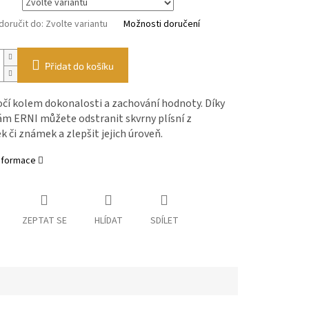
oručit do:
Zvolte variantu
Možnosti doručení
Přidat do košíku
očí kolem dokonalosti a zachování hodnoty. Díky
ám ERNI můžete odstranit skvrny plísní z
 či známek a zlepšit jejich úroveň.
informace
ZEPTAT SE
HLÍDAT
SDÍLET