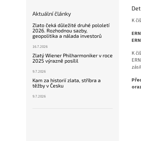
Det
Aktuální články
K či
Zlato čeká důležité druhé pololetí
2026. Rozhodnou sazby,
ERNI
geopolitika a nálada investorů
ERNI
16.7.2026
K či
Zlatý Wiener Philharmoniker v roce
ERNI
2025 výrazně posílil
zási
9.7.2026
Před
Kam za historií zlata, stříbra a
těžby v Česku
ora
9.7.2026