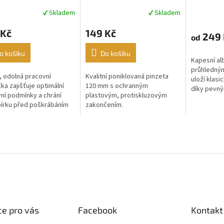
Lindner
✔ Skladem
✔ Skladem
rné
Průměrné
Průměrné
cení
hodnocení
hodnocení
 Kč
149 Kč
ktu
produktu
produktu
249 
od
je
je
5,0
4,8
o košíku
Do košíku
Kapesní al
z
z
průhledným
5
5
 odolná pracovní
Kvalitní poniklovaná pinzeta
uloží klasi
ček.
hvězdiček.
hvězdiček.
ka zajišťuje optimální
120 mm s ochranným
díky pevn
ní podmínky a chrání
plastovým, protiskluzovým
deskám se
bírku před poškrábáním
zakončením.
působí eleg
kozením.
e pro vás
Facebook
Kontakt