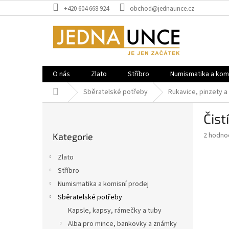
Přejít
+420 604 668 924
obchod@jednaunce.cz
na
obsah
O nás
Zlato
Stříbro
Numismatika a komi
Domů
Sběratelské potřeby
Rukavice, pinzety a 
P
Čist
o
Přeskočit
s
Průměr
2 hodno
Kategorie
kategorie
t
hodnoce
r
produkt
Zlato
a
je
Stříbro
5,0
n
z
Numismatika a komisní prodej
n
5
í
Sběratelské potřeby
hvězdič
p
Kapsle, kapsy, rámečky a tuby
a
Alba pro mince, bankovky a známky