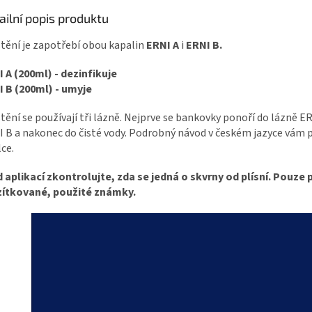
ailní popis produktu
štění je zapotřebí obou kapalin
ERNI A
i
ERNI B.
 A (200ml) - dezinfikuje
 B (200ml) - umyje
štění se používají tři lázně. Nejprve se bankovky ponoří do lázně E
 B a nakonec do čisté vody. Podrobný návod v českém jazyce vám 
lce.
 aplikací zkontrolujte, zda se jedná o skvrny od plísní. Pouze 
zítkované, použité známky.