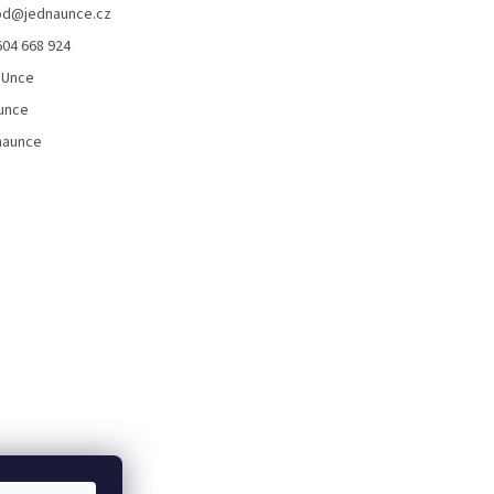
od
@
jednaunce.cz
604 668 924
aUnce
unce
naunce