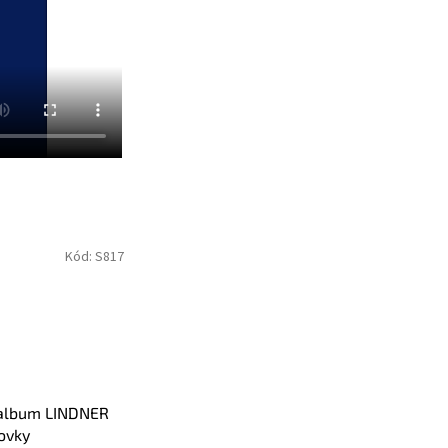
Kód:
S817
 album LINDNER
ovky