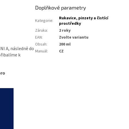
Doplňkové parametry
Rukavice, pinzety a čistící
Kategorie
:
prostředky
Záruka
:
2 roky
EAN
:
Zvolte variantu
Obsah
:
200 ml
RNI A, následně do
Manuál
:
CZ
přibalíme k
pro