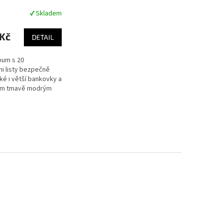
✔ Skladem
Kč
DETAIL
bum s 20
i listy bezpečně
cké i větší bankovky a
ým tmavě modrým
 zlatým potiskem
antně i prakticky.