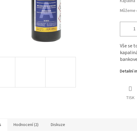
Kapalina
Můžeme d
Vše se t
kapalin
bankovek
Detailní 
TISK
s
Hodnocení (2)
Diskuze