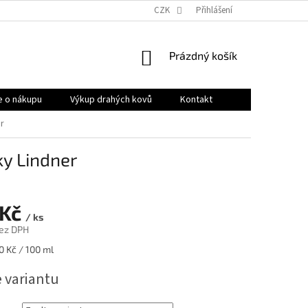
OBCHODNÍ PODMÍNKY
PRODÁVANÉ ZNAČKY
CZK
Přihlášení
HODNOCENÍ OB
NÁKUPNÍ
Prázdný košík
KOŠÍK
e o nákupu
Výkup drahých kovů
Kontakt
r
ky Lindner
 Kč
/ ks
ez DPH
0 Kč / 100 ml
e variantu