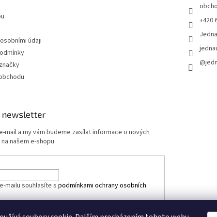
obch
pu
+420 
Jedn
 osobními údaji
jedna
podmínky
@jed
značky
 obchodu
 newsletter
 e-mail a my vám budeme zasílat informace o nových
 na našem e-shopu.
e-mailu souhlasíte s
podmínkami ochrany osobních