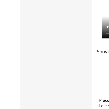
Souvi
Praco
Leuc