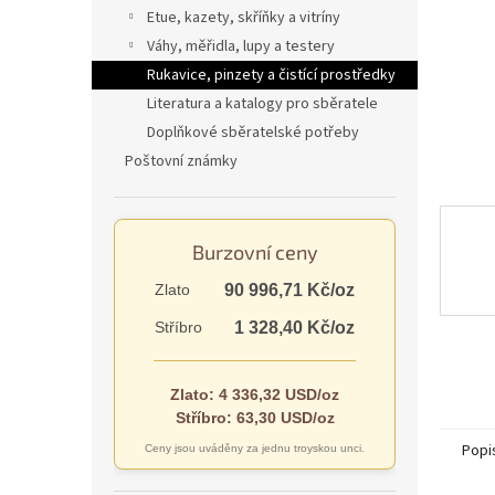
n
Etue, kazety, skříňky a vitríny
e
Váhy, měřidla, lupy a testery
l
Rukavice, pinzety a čistící prostředky
Literatura a katalogy pro sběratele
Doplňkové sběratelské potřeby
Poštovní známky
Burzovní ceny
Zlato
90 996,71 Kč/oz
Stříbro
1 328,40 Kč/oz
Zlato: 4 336,32 USD/oz
Stříbro: 63,30 USD/oz
Popi
Ceny jsou uváděny za jednu troyskou unci.