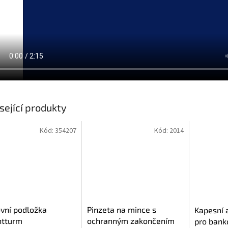
sející produkty
Kód:
354207
Kód:
2014
vní podložka
Pinzeta na mince s
Kapesní
htturm
ochranným zakončením
pro bank