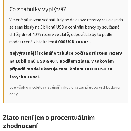
Co z tabulky vyplývá?
V méně příznivém scénáři, kdy by devizové rezervy rozvíjejících
se zemí klesly na 5 bilionů USD a centrální banky by současně
chtěly držet 40 % rezerv ve zlatě, odpovídalo by to podle
modelu ceně zlata kolem
8 000 USD za unci.
Nejvýraznější scénář v tabulce počítá s růstem rezerv
na 10 bilionů USD a 40% podílem zlata. V takovém
případě model ukazuje cenu kolem 14 000 USD za
troyskou unci.
Jde však o modelový scénář, nikoli o jistou předpověď budoucí
ceny.
Zlato není jen o procentuálním
zhodnocení