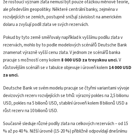
že rostoucí význam zlata nemusí být pouze otázkou měnové teorie,
ale především geopolitiky. Některé centrální banky, zejména v
rozvíjejících se zemích, postupně snižují závislost na americkém
dolaru a zvyšují podíl zlata ve svých rezervách.
Pokud by tyto země směřovaly například k vyššímu podílu zlata v
rezervách, mohlo by to podle modelových scénářů Deutsche Bank
znamenat výrazně vyšší cenu zlata. V jednom ze scénářů banka
pracuje s možností ceny kolem
8 000 USD za troyskou unci.
V
růstovějším scénáři se v tabulce objevuje i úroveň kolem
14 000 USD
za unci.
Deutsche Bank ve svém modelu pracuje se čtyřmi variantami vývoje
devizových rezerv rozvíjejících se trhů: výrazný pokles na 2,5 bilionu
USD, pokles na 5 bilionů USD, stabilní úroveň kolem 8 bilionů USD a
růst rezerv na 10 bilionů USD.
Současně sleduje různé podíly zlata na celkových rezervách – od 15
% až po 40 %. Nižší úrovně (15-20 %) přibližně odpovídají dnešnímu