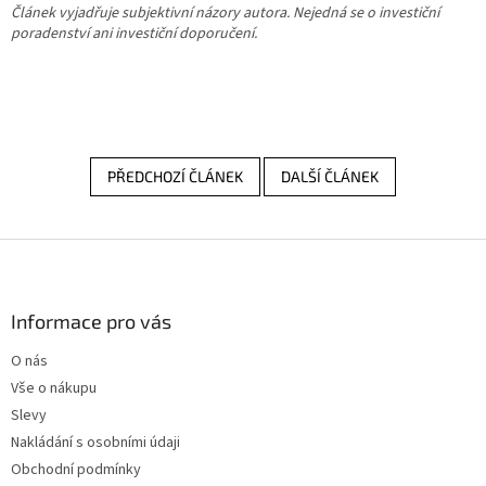
Článek vyjadřuje subjektivní názory autora. Nejedná se o investiční
poradenství ani investiční doporučení.
PŘEDCHOZÍ ČLÁNEK
DALŠÍ ČLÁNEK
Z
á
p
a
Informace pro vás
t
O nás
í
Vše o nákupu
Slevy
Nakládání s osobními údaji
Obchodní podmínky