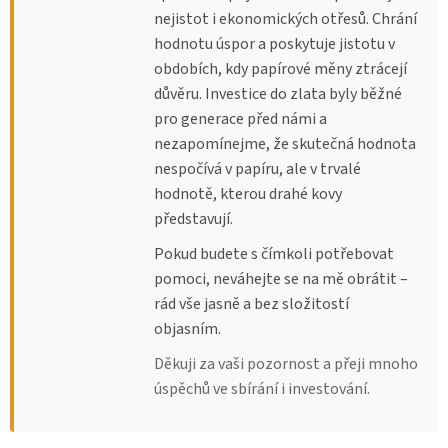
nejistot i ekonomických otřesů. Chrání
hodnotu úspor a poskytuje jistotu v
obdobích, kdy papírové měny ztrácejí
důvěru. Investice do zlata byly běžné
pro generace před námi a
nezapomínejme, že skutečná hodnota
nespočívá v papíru, ale v trvalé
hodnotě, kterou drahé kovy
představují.
Pokud budete s čímkoli potřebovat
pomoci, neváhejte se na mě obrátit –
rád vše jasně a bez složitostí
objasním.
Děkuji za vaši pozornost a přeji mnoho
úspěchů ve sbírání i investování.