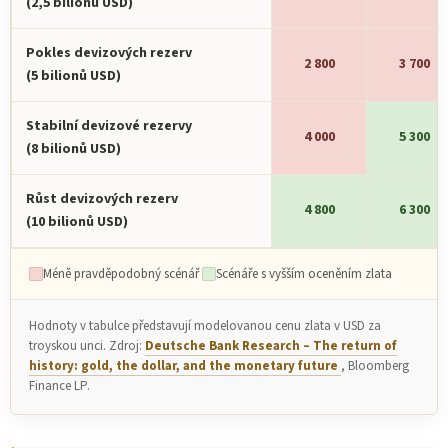
(2,5 bilionu USD)
Pokles devizových rezerv
2 800
3 700
(5 bilionů USD)
Stabilní devizové rezervy
4 000
5 300
(8 bilionů USD)
Růst devizových rezerv
4 800
6 300
(10 bilionů USD)
Méně pravděpodobný scénář
Scénáře s vyšším oceněním zlata
Hodnoty v tabulce představují modelovanou cenu zlata v USD za
troyskou unci. Zdroj:
Deutsche Bank Research – The return of
history: gold, the dollar, and the monetary future
, Bloomberg
Finance LP.