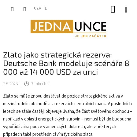
Přejít
NÁKUP
na
CZK
obsah
KOŠÍK
Zlato jako strategická rezerva:
Deutsche Bank modeluje scénáře 8
000 až 14 000 USD za unci
7.5.2026
7 min čtení
Zlato se může znovu dostávat do pozice strategického aktiva v
mezinárodním obchodě a v rezervách centrálních bank. V posledních
letech se stále častěji objevuje úvaha, že část světového obchodu –
například v oblasti energetických surovin – nemusí být do budoucna
vypořádávána pouze v amerických dolarech, ale v některých
případech také prostřednictvím fyzického zlata.