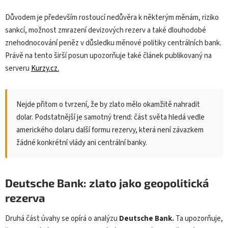
Důvodem je především rostoucí nedůvěra k některým měnám, riziko
sankcí, možnost zmrazení devizových rezerv a také dlouhodobé
znehodnocování peněz v důsledku měnové politiky centrálních bank.
Právě na tento širší posun upozorňuje také článek publikovaný na
serveru
Kurzy.cz.
Nejde přitom o tvrzení, že by zlato mělo okamžitě nahradit
dolar. Podstatnější je samotný trend: část světa hledá vedle
amerického dolaru další formu rezervy, která není závazkem
žádné konkrétní vlády ani centrální banky.
Deutsche Bank: zlato jako geopolitická
rezerva
Druhá část úvahy se opírá o analýzu
Deutsche Bank.
Ta upozorňuje,