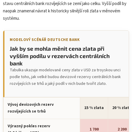
stavu centrálních bank rozvíjejících se zemí jako celku. Vyšší podíl by
naopak znamenal návrat k historicky silnější roli zlata v měnovém
systému.
MODELOVÝ SCÉNÁŘ DEUTSCHE BANK
Jak by se mohla měnit cena zlata při
vyšším podílu v rezervách centrálních
bank
Tabulka ukazuje modelované ceny zlata v USD za troyskou unci
podle toho, jak velké budou devizové rezervy centrálních bank
rozvíjejících se trhů a jaký podíl v nich bude tvořit zlato.
Vývoj devizových rezerv
15 % zlata
20 % zlata
rozvíjejících se trhů
Výrazný pokles rezerv
1 700
2 200