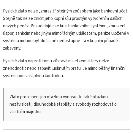
Fyzické zlato nelze „zmrazit“ stejným způsobem jako bankovní účet.
Stejně tak nelze zničit jeho kupní sílu prostým vytvořením dalších
nových peněz. Pokud dojde ke krizi bankovního systému, zmrazení
úspor, sankcím nebo jiným mimořádným událostem, peníze uložené v
systému mohou být dočasně nedostupné – a v krajním případě i
zabaveny.
Fyzické zlato naproti tomu zůstává majetkem, který nelze
znehodnotit nebo zabavit lusknutím prstu. Je mimo běžný finanční
systém pod vaší plnou kontrolou.
Zlato proto není jen otázkou výnosu. Je také otázkou
nezávislosti, dlouhodobé stability a svobody rozhodovat o
vlastním majetku.