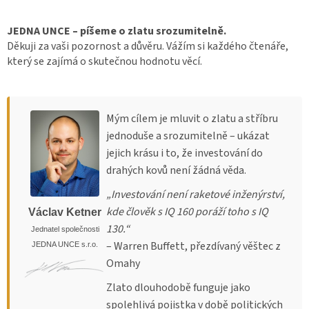
JEDNA UNCE – píšeme o zlatu srozumitelně.
Děkuji za vaši pozornost a důvěru. Vážím si každého čtenáře,
který se zajímá o skutečnou hodnotu věcí.
Mým cílem je mluvit o zlatu a stříbru
jednoduše a srozumitelně – ukázat
jejich krásu i to, že investování do
drahých kovů není žádná věda.
„Investování není raketové inženýrství,
kde člověk s IQ 160 poráží toho s IQ
Václav Ketner
130.“
Jednatel společnosti
– Warren Buffett, přezdívaný věštec z
JEDNA UNCE s.r.o.
Omahy
Zlato dlouhodobě funguje jako
spolehlivá pojistka v době politických