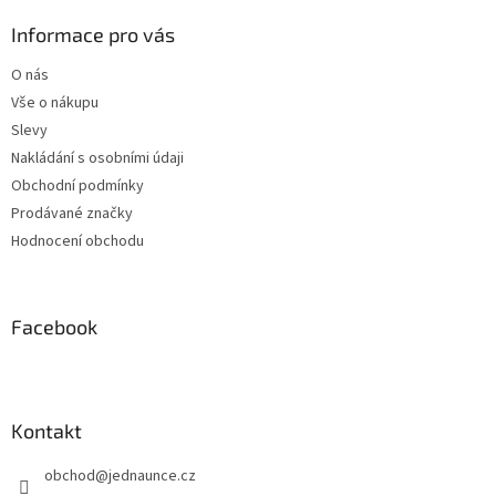
p
a
Informace pro vás
t
O nás
í
Vše o nákupu
Slevy
Nakládání s osobními údaji
Obchodní podmínky
Prodávané značky
Hodnocení obchodu
Facebook
Kontakt
obchod
@
jednaunce.cz