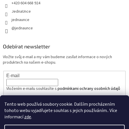
+420 604 668 924
JednaUnce
jednaunce
@jednaunce
Odebírat newsletter
Vložte svůj e-mail a my vám budeme zasílat informace o nových
produktech na našem e-shopu.
E-mail
Vložením e-mailu souhlasíte s
podmínkami ochrany osobních údajů
PŘIHLÁSIT SE
Tento web používá soubory cookie. Dalším procházením
tohoto webu vyjadřujete souhlas s jejich používáním.. Více
informací
zde
.
Vytvořil Shoptet