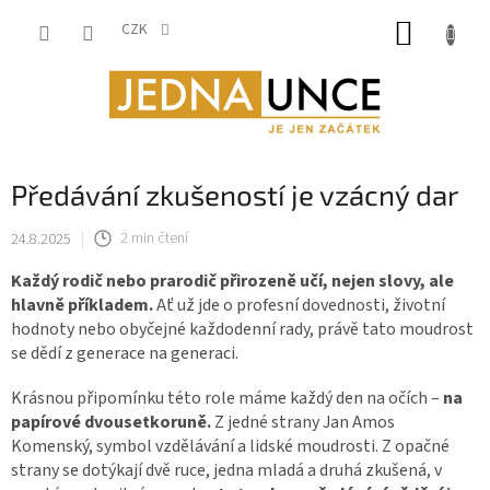
Přejít
NÁKUP
na
CZK
obsah
KOŠÍK
Předávání zkušeností je vzácný dar
24.8.2025
2 min čtení
Každý rodič nebo prarodič přirozeně učí, nejen slovy, ale
hlavně příkladem.
Ať už jde o profesní dovednosti, životní
hodnoty nebo obyčejné každodenní rady, právě tato moudrost
se dědí z generace na generaci.
Krásnou připomínku této role máme každý den na očích –
na
papírové dvousetkoruně.
Z jedné strany Jan Amos
Komenský, symbol vzdělávání a lidské moudrosti. Z opačné
strany se dotýkají dvě ruce, jedna mladá a druhá zkušená, v