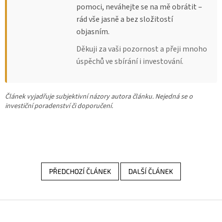
pomoci, neváhejte se na mě obrátit –
rád vše jasně a bez složitostí
objasním.
Děkuji za vaši pozornost a přeji mnoho
úspěchů ve sbírání i investování.
Článek vyjadřuje subjektivní názory autora článku. Nejedná se o
investiční poradenství či doporučení.
PŘEDCHOZÍ ČLÁNEK
DALŠÍ ČLÁNEK
Z
á