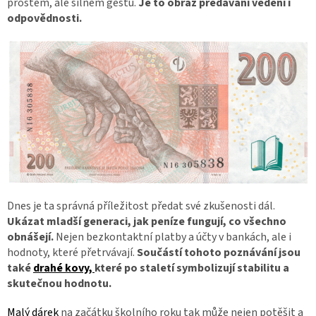
prostém, ale silném gestu.
Je to obraz předávání vědění i
odpovědnosti.
Dnes je ta správná příležitost předat své zkušenosti dál.
Ukázat mladší generaci, jak peníze fungují, co všechno
obnášejí.
Nejen bezkontaktní platby a účty v bankách, ale i
hodnoty, které přetrvávají.
Součástí tohoto poznávání jsou
také
drahé kovy,
které po staletí symbolizují stabilitu a
skutečnou hodnotu.
Malý dárek
na začátku školního roku tak může nejen potěšit a