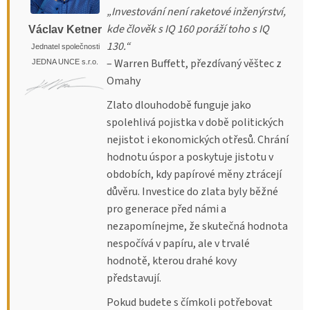
„Investování není raketové inženýrství,
kde člověk s IQ 160 poráží toho s IQ
Václav Ketner
130.“
Jednatel společnosti
– Warren Buffett, přezdívaný věštec z
JEDNA UNCE s.r.o.
Omahy
Zlato dlouhodobě funguje jako
spolehlivá pojistka v době politických
nejistot i ekonomických otřesů. Chrání
hodnotu úspor a poskytuje jistotu v
obdobích, kdy papírové měny ztrácejí
důvěru. Investice do zlata byly běžné
pro generace před námi a
nezapomínejme, že skutečná hodnota
nespočívá v papíru, ale v trvalé
hodnotě, kterou drahé kovy
představují.
Pokud budete s čímkoli potřebovat