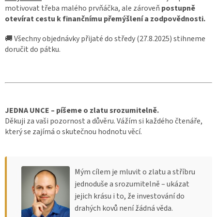
motivovat třeba malého prvňáčka, ale zároveň
postupně
otevírat cestu k finančnímu přemýšlení a zodpovědnosti.
🚚 Všechny objednávky přijaté do středy (27.8.2025) stihneme
doručit do pátku.
JEDNA UNCE – píšeme o zlatu srozumitelně.
Děkuji za vaši pozornost a důvěru. Vážím si každého čtenáře,
který se zajímá o skutečnou hodnotu věcí.
Mým cílem je mluvit o zlatu a stříbru
jednoduše a srozumitelně – ukázat
jejich krásu i to, že investování do
drahých kovů není žádná věda.