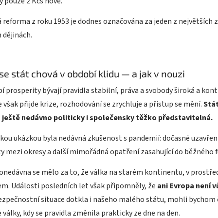
y pouze 2 Kčs nové.
reforma z roku 1953 je dodnes označována za jeden z největších 
 dějinách.
 se stát chová v období klidu — a jak v nouzi
í prosperity bývají pravidla stabilní, práva a svobody široká a ko
 však přijde krize, rozhodování se zrychluje a přístup se mění.
Stát
a ještě nedávno politicky i společensky těžko představitelná.
ckou ukázkou byla nedávná zkušenost s pandemií: dočasné uzavře
y mezi okresy a další mimořádná opatření zasahující do běžného 
onedávna se mělo za to, že válka na starém kontinentu, v prostřed
m. Události posledních let však připomněly, že
ani Evropa není 
bezpečnostní situace dotkla i našeho malého státu, mohli bychom
 války, kdy se pravidla změnila prakticky ze dne na den.