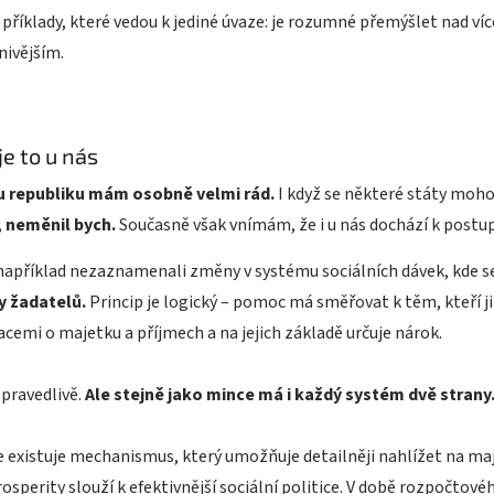
 příklady, které vedou k jediné úvaze: je rozumné přemýšlet nad víc
nivějším.
je to u nás
 republiku mám osobně velmi rád.
I když se některé státy mohou
,
neměnil bych.
Současně však vnímám, že i u nás dochází k post
apříklad nezaznamenali změny v systému sociálních dávek, kde s
 žadatelů.
Princip je logický – pomoc má směřovat k těm, kteří ji
cemi o majetku a příjmech a na jejich základě určuje nárok.
spravedlivě.
Ale stejně jako mince má i každý systém dvě strany
 existuje mechanismus, který umožňuje detailněji nahlížet na ma
osperity slouží k efektivnější sociální politice. V době rozpočtovéh