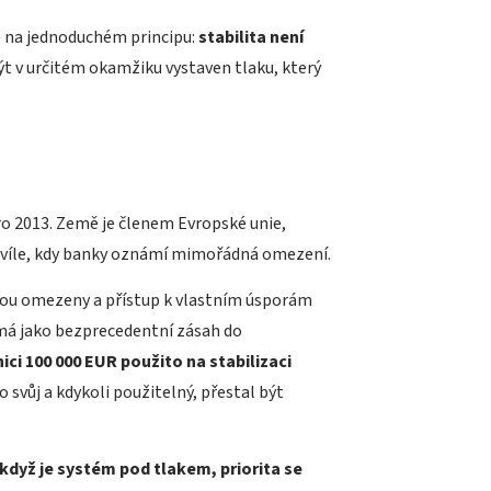
e na jednoduchém principu:
stabilita není
ýt v určitém okamžiku vystaven tlaku, který
aro 2013. Země je členem Evropské unie,
hvíle, kdy banky oznámí mimořádná omezení.
sou omezeny a přístup k vlastním úsporám
ímá jako bezprecedentní zásah do
ici 100 000 EUR použito na stabilizaci
 svůj a kdykoli použitelný, přestal být
když je systém pod tlakem, priorita se