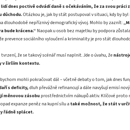
lidí dnes poctivě odvádí daně s očekáváním, že za svou práci z
u důchodu.
Otázkou je, jak by stát postupoval v situaci, kdy by by
na dlouhodobě nepříznivý demografický vývoj. Mohlo by zaznít:
„Má
a bude krácena.“
Naopak u osob bez majetku by podpora zůstala z
že prevence sociálního vyloučení a kriminality je pro stát dlouhodo
 tvrzení, že se takový scénář musí naplnit. Jde o úvahu, že
nástroj
y v širším kontextu.
bychom mohli pokračovat dál – včetně debaty o tom, jak dnes fung
ří s deficity,
dluh převážně refinancují a dále navyšují emisí no
ují měnovou zásobu
prostřednictvím nákupů aktiv. Klíčové proto 
dopad expanze peněz na kupní sílu a
také možnost, že stát v ur
y řádně splácet.