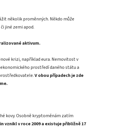
 zvážit několik proměnných. Někdo může
či jiné zemi apod.
ralizované aktivum.
nové krizi, například eura. Nemovitost v
 i ekonomického prostředí daného státu a
zprostředkovatele.
V obou případech je zde
áme.
drahé kovy. Osobně kryptoměnám zatím
in vznikl v roce 2009 a existuje přibližně 17