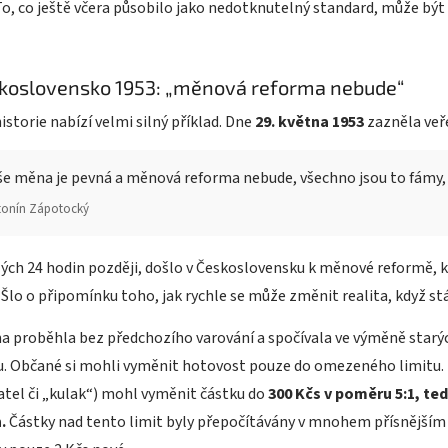
To, co ještě včera působilo jako nedotknutelný standard, může b
koslovensko 1953: „měnová reforma nebude“
historie nabízí velmi silný příklad. Dne
29. května 1953
zazněla veř
e měna je pevná a měnová reforma nebude, všechno jsou to fámy, kt
tonín Zápotocký
ých 24 hodin později, došlo v Československu k měnové reformě,
 Šlo o připomínku toho, jak rychle se může změnit realita, když st
a proběhla bez předchozího varování a spočívala ve výměně star
. Občané si mohli vyměnit hotovost pouze do omezeného limitu. 
tel či „kulak“) mohl vyměnit částku do
300 Kčs v poměru 5:1, te
.
Částky nad tento limit byly přepočítávány v mnohem přísnějším k