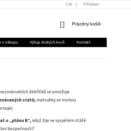
OBCHODNÍ PODMÍNKY
PRODÁVANÉ ZNAČKY
CZK
Přihlášení
HODNOCENÍ OB
NÁKUPNÍ
Prázdný košík
KOŠÍK
e o nákupu
Výkup drahých kovů
Kontakt
 mezinárodních žebříčků se umisťuje
znávaných států;
metodiky se mohou
rnuje).
at o „plánu B“,
když žije ve vyspělém státě
obní bezpečnosti?