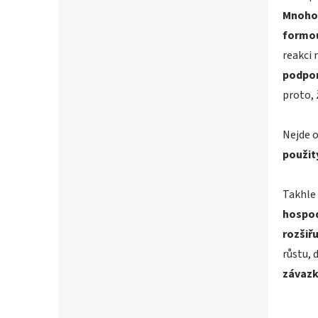
Mnoho 
formo
reakci 
podpor
proto, 
Nejde o
použit
Takhle 
hospoda
rozšiř
růstu, 
závazk