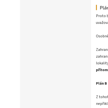
Plá
Proto b
uvažova
Osobně
Zahrani
zahrani
lokalit
přítom
Plán B
Z toho
nepřikl