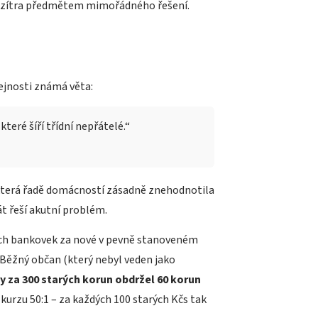
ýt zítra předmětem mimořádného řešení.
ejnosti známá věta:
eré šíří třídní nepřátelé.“
 která řadě domácností zásadně znehodnotila
át řeší akutní problém.
ých bankovek za nové v pevně stanoveném
Běžný občan (který nebyl veden jako
dy za 300 starých korun obdržel 60 korun
urzu 50:1 – za každých 100 starých Kčs tak