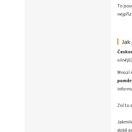
To jsou
nejpříz
Jak 
Českou
silnější
Mnozí n
poměry
informa
Zní to 
Jakmile
době pr