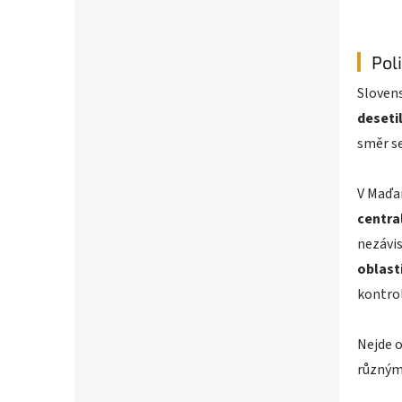
Pol
Sloven
deseti
směr se
V Maďa
centra
nezávis
oblasti
kontrol
Nejde o
různými