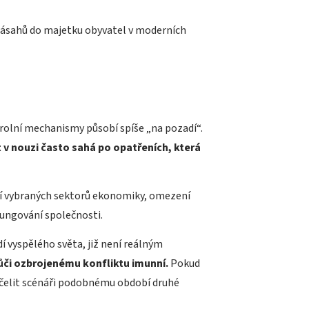
zásahů do majetku obyvatel v moderních
ntrolní mechanismy působí spíše „na pozadí“.
 v nouzi často sahá po opatřeních, která
ní vybraných sektorů ekonomiky, omezení
fungování společnosti.
í vyspělého světa, již není reálným
vůči ozbrojenému konfliktu imunní.
Pokud
 čelit scénáři podobnému období druhé