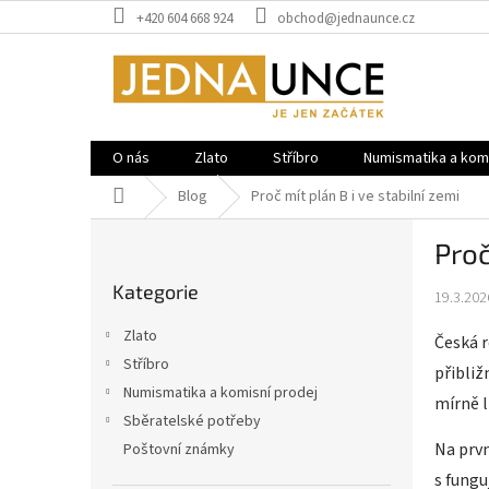
Přejít
+420 604 668 924
obchod@jednaunce.cz
na
obsah
O nás
Zlato
Stříbro
Numismatika a komi
Domů
Blog
Proč mít plán B i ve stabilní zemi
P
Proč
o
Přeskočit
s
Kategorie
kategorie
19.3.202
t
r
Zlato
Česká r
a
Stříbro
přibli
n
Numismatika a komisní prodej
n
mírně l
í
Sběratelské potřeby
p
Na prvn
Poštovní známky
a
s fung