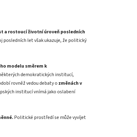
t a rostoucí životní úroveň posledních
j posledních let však ukazuje, že politický
ého modelu směrem k
ěkterých demokratických institucí,
období rovněž vedou debaty o
změnách v
opských institucí vnímá jako oslabení
měnné.
Politické prostředí se může vyvíjet