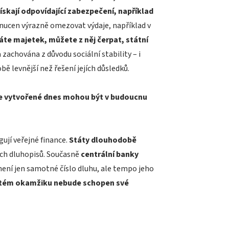
ískají odpovídající zabezpečení, například
l nucen výrazně omezovat výdaje, například v
te majetek, můžete z něj čerpat, státní
achována z důvodu sociální stability – i
bě levnější než řešení jejích důsledků.
e vytvořené dnes mohou být v budoucnu
ují veřejné finance.
Státy dlouhodobě
vých dluhopisů. Současně
centrální banky
není jen samotné číslo dluhu, ale tempo jeho
čitém okamžiku nebude schopen své