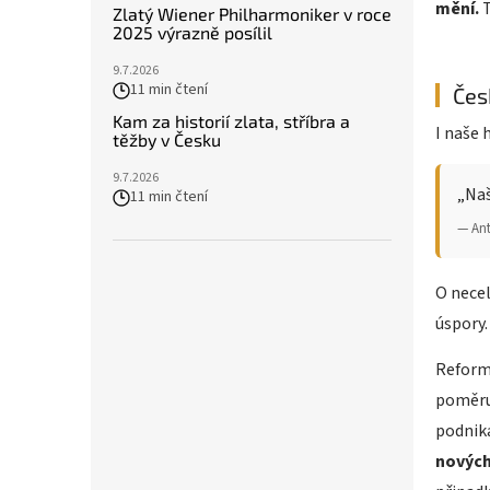
mění.
Zlatý Wiener Philharmoniker v roce
2025 výrazně posílil
9.7.2026
11 min čtení
Čes
Kam za historií zlata, stříbra a
I naše 
těžby v Česku
9.7.2026
„Naš
11 min čtení
— An
O necel
úspory.
Reform
poměru
podnika
nových