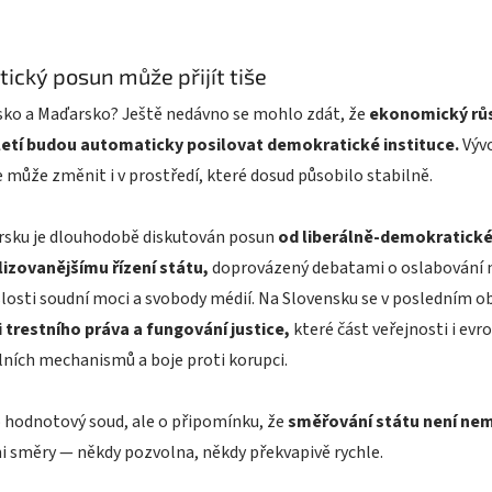
itický posun může přijít tiše
sko a Maďarsko? Ještě nedávno se mohlo zdát, že
ekonomický růs
letí budou automaticky posilovat demokratické instituce.
Vývo
 může změnit i v prostředí, které dosud působilo stabilně.
rsku je dlouhodobě diskutován posun
od liberálně-demokratick
lizovanějšímu řízení státu,
doprovázený debatami o oslabování n
losti soudní moci a svobody médií. Na Slovensku se v posledním 
 trestního práva a fungování justice,
které část veřejnosti i evr
ních mechanismů a boje proti korupci.
 hodnotový soud, ale o připomínku, že
směřování státu není ne
 směry — někdy pozvolna, někdy překvapivě rychle.