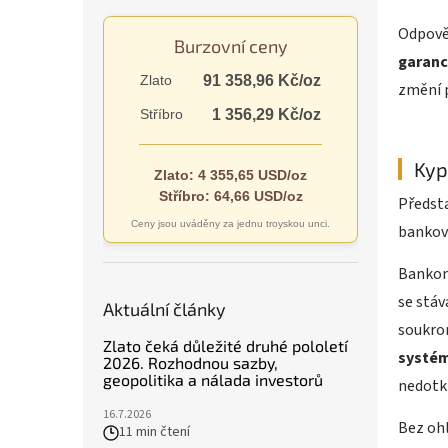
n
e
Odpověď
Burzovní ceny
l
garanc
Zlato
91 358,96 Kč/oz
změní p
Stříbro
1 356,29 Kč/oz
Kyp
Zlato: 4 355,65 USD/oz
Stříbro: 64,66 USD/oz
Předsta
Ceny jsou uváděny za jednu troyskou unci.
bankov
Bankom
se stáv
Aktuální články
soukro
Zlato čeká důležité druhé pololetí
systé
2026. Rozhodnou sazby,
geopolitika a nálada investorů
nedotk
16.7.2026
Bez ohl
11 min čtení