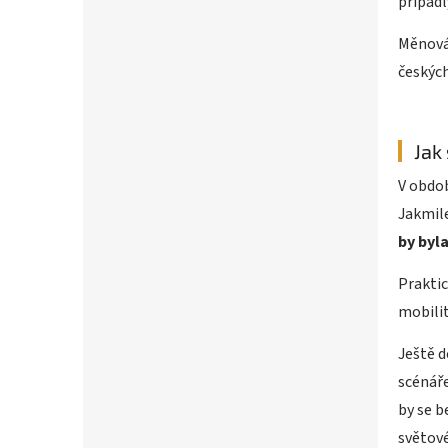
připadl
Měnová 
českých
Jak
V obdob
Jakmile
by byl
Prakti
mobilit
Ještě d
scénáře
by se 
světové