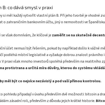
n B: co dává smysl v praxi
y si měl každý vytvořit vlastní plán B. Při jeho tvorbě je vhodné
t o zahraničním bankovním účtu, jiný o nemovitosti ve Španělsku 
 se však domnívám, že klíčové je
zaměřit se na skutečně decent
ční účet nemusí být řešením, pokud by například došlo k vážné mě
čí podléhá místní legislativě a vyžaduje dobrou znalost právního
y. V praxi však mnoho investorů spoléhá především na realitního 
na protistrana a určitá míra důvěry, kterou do systému vklád
 by měl být co nejvíce nezávislý a pod vaší přímou kontrolou.
to pohledu připadají v úvahu především dvě možnosti: bitcoin a 
ádám zásadní roli, především z důvodu jejich krátké historie.
Bitco