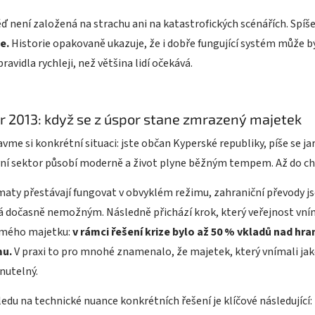
 není založená na strachu ani na katastrofických scénářích. Spíš
e.
Historie opakovaně ukazuje, že i dobře fungující systém může b
ravidla rychleji, než většina lidí očekává.
r 2013: když se z úspor stane zmrazený majetek
vme si konkrétní situaci: jste občan Kyperské republiky, píše se j
ní sektor působí moderně a život plyne běžným tempem. Až do c
aty přestávají fungovat v obvyklém režimu, zahraniční převody j
á dočasně nemožným. Následně přichází krok, který veřejnost vn
mého majetku:
v rámci řešení krize bylo až 50 % vkladů nad hran
mu.
V praxi to pro mnohé znamenalo, že majetek, který vnímali jako
nutelný.
edu na technické nuance konkrétních řešení je klíčové následující: