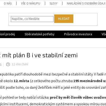
O NÁS
VŠE O NÁKUPU
SLEVY
NAKLÁDÁNÍ S OSOBNÍMI ÚDAJI
HLEDAT
sní prodej
Sběratelské potřeby
Průvodce investora
Vš
 mít plán B i ve stabilní zemi
6
11 min čtení
epublika patří dlouhodobě mezi bezpečné a stabilní státy. V řadě
žně okolo
12. místa
(z celkového počtu zhruba
195 mezinárodně u
išit podle toho, co daný žebříček měří a jaké entity do srovnání zah
í pohled se tedy nabízí otázka:
proč by měl člověk vůbec uvažov
ujícími institucemi, demokratickým systémem a vysokou mírou os