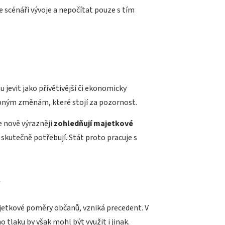
e scénáři vývoje a nepočítat pouze s tím
 jevit jako přívětivější či ekonomicky
upným změnám, které stojí za pozornost.
e nově výrazněji
zohledňují majetkové
 skutečně potřebují. Stát proto pracuje s
.
jetkové poměry občanů, vzniká precedent. V
o tlaku by však mohl být využit i jinak.