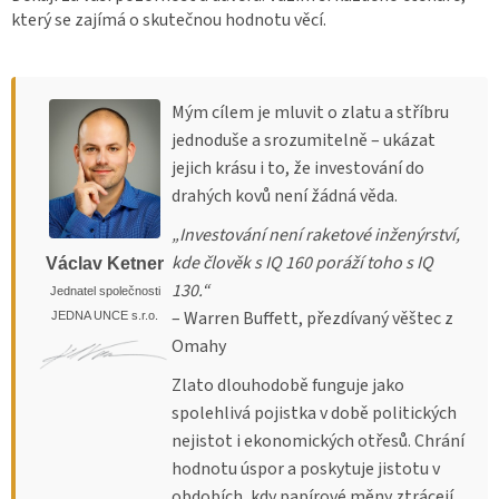
který se zajímá o skutečnou hodnotu věcí.
Mým cílem je mluvit o zlatu a stříbru
jednoduše a srozumitelně – ukázat
jejich krásu i to, že investování do
drahých kovů není žádná věda.
„Investování není raketové inženýrství,
kde člověk s IQ 160 poráží toho s IQ
Václav Ketner
130.“
Jednatel společnosti
– Warren Buffett, přezdívaný věštec z
JEDNA UNCE s.r.o.
Omahy
Zlato dlouhodobě funguje jako
spolehlivá pojistka v době politických
nejistot i ekonomických otřesů. Chrání
hodnotu úspor a poskytuje jistotu v
obdobích, kdy papírové měny ztrácejí