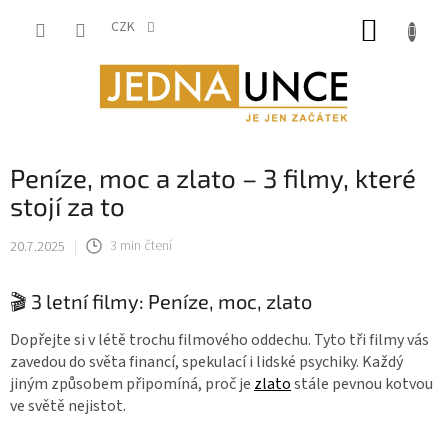
Přejít
NÁKUP
na
CZK
obsah
KOŠÍK
Peníze, moc a zlato – 3 filmy, které
stojí za to
20.7.2025
3 min čtení
🎬 3 letní filmy: Peníze, moc, zlato
Dopřejte si v létě trochu filmového oddechu. Tyto tři filmy vás
zavedou do světa financí, spekulací i lidské psychiky. Každý
jiným způsobem připomíná, proč je
zlato
stále pevnou kotvou
ve světě nejistot.