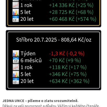
JEDNA UNCE – píšeme o zlatu srozumitelně.
Děkuji za vaši pozornost a důvěru. Vážím si každého čtenáře,