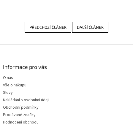
PŘEDCHOZÍ ČLÁNEK
DALŠÍ ČLÁNEK
Z
á
p
a
Informace pro vás
t
O nás
í
Vše o nákupu
Slevy
Nakládání s osobními údaji
Obchodní podmínky
Prodávané značky
Hodnocení obchodu