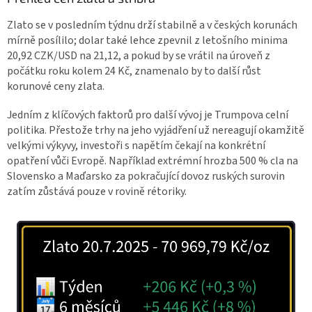
Zlato se v posledním týdnu drží stabilně a v českých korunách
mírně posílilo; dolar také lehce zpevnil z letošního minima
20,92 CZK/USD na 21,12, a pokud by se vrátil na úroveň z
počátku roku kolem 24 Kč, znamenalo by to další růst
korunové ceny zlata.
Jedním z klíčových faktorů pro další vývoj je Trumpova celní
politika. Přestože trhy na jeho vyjádření už nereagují okamžitě
velkými výkyvy, investoři s napětím čekají na konkrétní
opatření vůči Evropě. Například extrémní hrozba 500 % cla na
Slovensko a Maďarsko za pokračující dovoz ruských surovin
zatím zůstává pouze v rovině rétoriky.