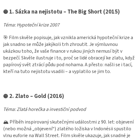
1. Sázka na nejistotu – The Big Short (2015)
🟡
Téma: Hypoteční krize 2007
🎯 Film skvěle popisuje, jak vznikla americká hypoteční krize a
jak snadno se může jakýkoli trh zhroutit.
Je výmluvnou
ukázkou toho, že vaše finance v rukou jiných nemusí být v
bezpečí. Skvěle ilustruje i to, proč se lidé obracejí ke zlatu, když
papírový svět ztrácí půdu pod nohama.
A přesto: našli se i tací,
kteří na tuto nejistotu vsadili – a vyplatilo se jim to.
2. Zlato – Gold (2016)
🟡
Téma: Zlatá horečka a investiční podvod
🏔 Příběh inspirovaný skutečnými událostmi z 90. let: objevení
(nebo možná „objevení“) zlatého ložiska v Indonésii spustilo
vlnu euforie na Wall Street.
Film skvěle ukazuje, jak snadné je