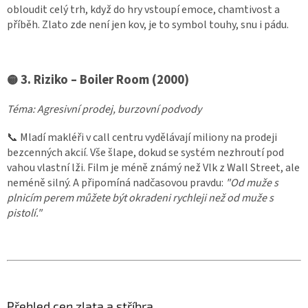
obloudit celý trh, když do hry vstoupí emoce, chamtivost a
příběh.
Zlato zde není jen kov, je to symbol touhy, snu i pádu.
3. Riziko – Boiler Room (2000)
🟡
Téma: Agresivní prodej, burzovní podvody
📞 Mladí makléři v call centru vydělávají miliony na prodeji
bezcenných akcií. Vše šlape, dokud se systém nezhroutí pod
vahou vlastní lži.
Film je méně známý než Vlk z Wall Street, ale
neméně silný. A připomíná nadčasovou pravdu:
"Od muže s
plnicím perem můžete být okradeni rychleji než od muže s
pistolí."
Přehled cen zlata a stříbra