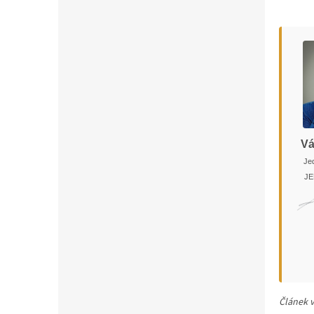
Vá
Jed
JE
Článek v