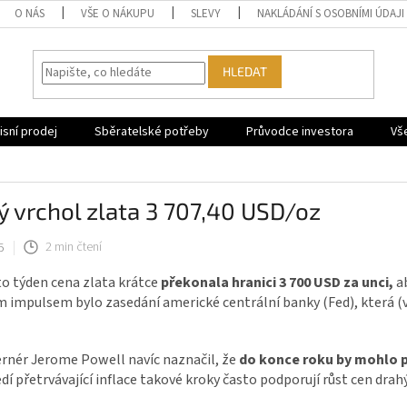
O NÁS
VŠE O NÁKUPU
SLEVY
NAKLÁDÁNÍ S OSOBNÍMI ÚDAJI
HLEDAT
sní prodej
Sběratelské potřeby
Průvodce investora
Vš
 vrchol zlata 3 707,40 USD/oz
5
2 min čtení
o týden cena zlata krátce
překonala hranici 3 700 USD za unci,
ab
 impulsem bylo zasedání americké centrální banky (Fed), která (v
rnér Jerome Powell navíc naznačil, že
do konce roku by mohlo při
dí přetrvávající inflace takové kroky často podporují růst cen drah