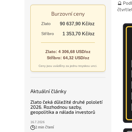
n
🔮 Podl
e
čtvrtle
Burzovní ceny
l
Zlato
90 637,90 Kč/oz
Stříbro
1 353,70 Kč/oz
Zlato: 4 306,68 USD/oz
Stříbro: 64,32 USD/oz
Ceny jsou uváděny za jednu troyskou unci.
Aktuální články
Zlato čeká důležité druhé pololetí
2026. Rozhodnou sazby,
geopolitika a nálada investorů
16.7.2026
2 min čtení