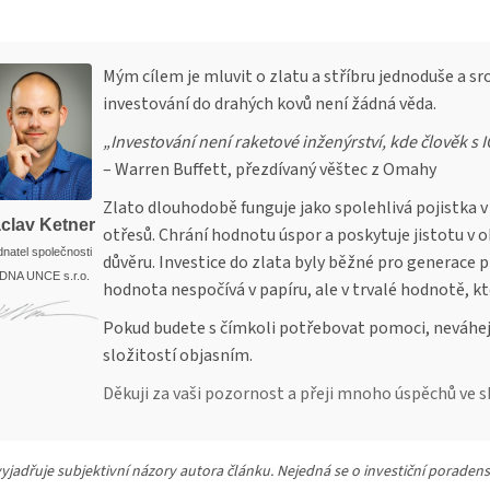
Mým cílem je mluvit o zlatu a stříbru jednoduše a sro
investování do drahých kovů není žádná věda.
„Investování není raketové inženýrství, kde člověk s I
– Warren Buffett, přezdívaný věštec z Omahy
Zlato dlouhodobě funguje jako spolehlivá pojistka v
clav Ketner
otřesů. Chrání hodnotu úspor a poskytuje jistotu v 
natel společnosti
důvěru. Investice do zlata byly běžné pro generace
DNA UNCE s.r.o.
hodnota nespočívá v papíru, ale v trvalé hodnotě, kt
Pokud budete s čímkoli potřebovat pomoci, neváhejt
složitostí objasním.
Děkuji za vaši pozornost a přeji mnoho úspěchů ve sb
yjadřuje subjektivní názory autora článku. Nejedná se o investiční poradens