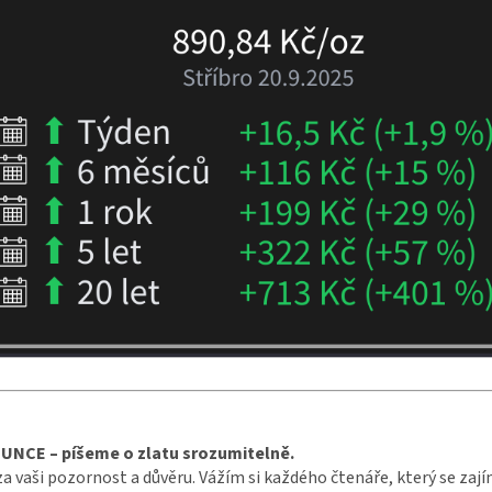
UNCE – píšeme o zlatu srozumitelně.
za vaši pozornost a důvěru. Vážím si každého čtenáře, který se zaj