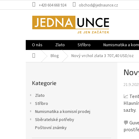
Přejít
+420 604 668 924
obchod@jednaunce.cz
na
obsah
O nás
Zlato
Stříbro
Numismatika a komi
Domů
Blog
Nový vrchol zlata 3 707,40 USD/oz
P
Nový
o
Přeskočit
s
Kategorie
kategorie
21.9.202
t
r
Zlato
📈 Tent
a
Hlavním
Stříbro
n
sazby.
Numismatika a komisní prodej
n
í
Sběratelské potřeby
💬 Guve
p
Poštovní známky
prostře
a