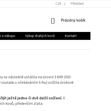
OBCHODNÍ PODMÍNKY
PRODÁVANÉ ZNAČKY
CZK
Přihlášení
HODNOCENÍ OB
NÁKUPNÍ
Prázdný košík
KOŠÍK
e o nákupu
Výkup drahých kovů
Kontakt
y se následně ustálila na úrovni 3 649 USD.
 souladu s očekáváním trhu) snížila úrokové
jít ještě jedno či dvě další snížení.
V
ých kovů, především zlata.