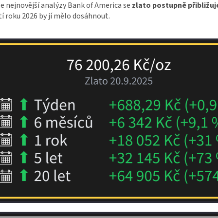
e nejnovější analýzy Bank of America se
zlato postupně přibližuje
tí roku 2026 by jí mělo dosáhnout.