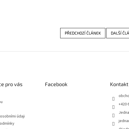
PŘEDCHOZÍ ČLÁNEK
DALŠÍ ČL
e pro vás
Facebook
Kontakt
obch
pu
+420 
Jedn
 osobními údaji
jedna
podmínky