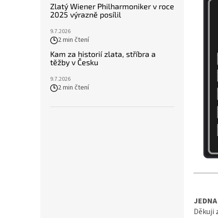
Zlatý Wiener Philharmoniker v roce
2025 výrazně posílil
9.7.2026
2 min čtení
Kam za historií zlata, stříbra a
těžby v Česku
9.7.2026
2 min čtení
JEDNA 
Děkuji 