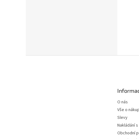
Z
á
p
a
t
Informac
í
O nás
Vše o náku
Slevy
Nakládání s
Obchodní 