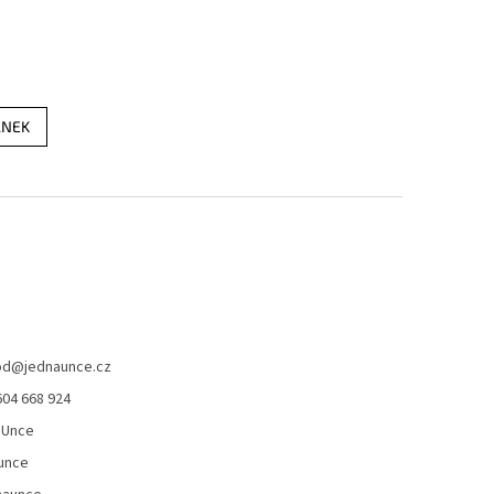
ÁNEK
od
@
jednaunce.cz
604 668 924
aUnce
unce