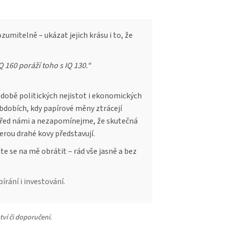
zumitelně – ukázat jejich krásu i to, že
Q 160 poráží toho s IQ 130.“
 době politických nejistot i ekonomických
obdobích, kdy papírové měny ztrácejí
 před námi a nezapomínejme, že skutečná
erou drahé kovy představují.
e se na mě obrátit – rád vše jasně a bez
írání i investování.
tví či doporučení.