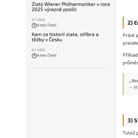
Zlatý Wiener Philharmoniker v roce
2025 výrazně posílil
9.7.2026
2) 
4 min čtení
Kam za historií zlata, stříbra a
Právě p
těžby v Česku
pravid
9.7.2026
Příklad
4 min čtení
průměr
„Ned
— M
3) S
Totéž pl