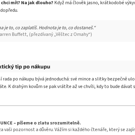
 chci mít? Na jak dlouho?
Když má člověk jasno, krátkodobé výkyvy 
 dopředu.
a je to, co zaplatíš. Hodnota je to, co dostaneš.“
rren Buffett, (přezdívaný „Věštec z Omahy“)
ktický tip po nákupu
í rada po nákupu bývá jednoduchá: své mince a slitky bezpečně u
áte. K drahým kovům se pak vrátíte až ve chvíli, kdy to bude dávat
UNCE – píšeme o zlatu srozumitelně.
za vaši pozornost a důvěru. Vážím si každého čtenáře, který se zaj