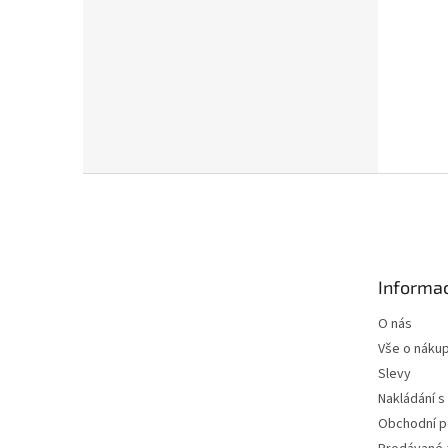
Z
á
p
a
t
Informac
í
O nás
Vše o náku
Slevy
Nakládání s
Obchodní 