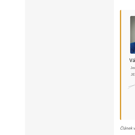
Vá
Jed
JE
Článek v