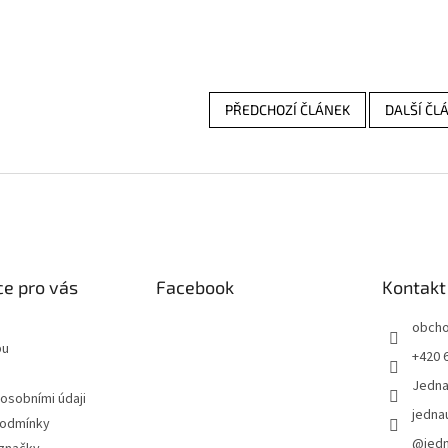
PŘEDCHOZÍ ČLÁNEK
DALŠÍ ČL
e pro vás
Facebook
Kontakt
obch
pu
+420 
Jedn
 osobními údaji
jedna
podmínky
@jed