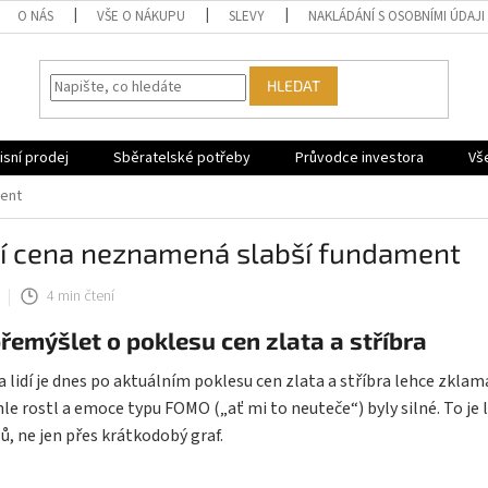
O NÁS
VŠE O NÁKUPU
SLEVY
NAKLÁDÁNÍ S OSOBNÍMI ÚDAJI
HLEDAT
sní prodej
Sběratelské potřeby
Průvodce investora
Vš
ment
ší cena neznamená slabší fundament
4 min čtení
přemýšlet o poklesu cen zlata a stříbra
 lidí je dnes po aktuálním poklesu cen zlata a stříbra lehce zklama
hle rostl a emoce typu FOMO („ať mi to neuteče“) byly silné. To je li
lů, ne jen přes krátkodobý graf.