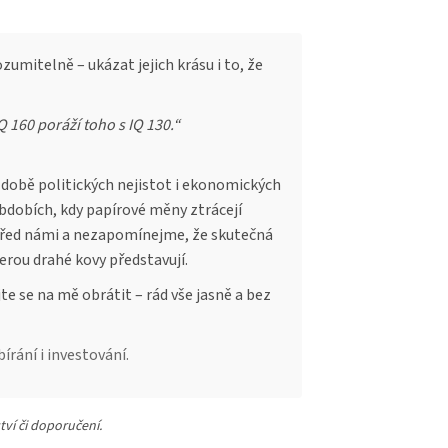
zumitelně – ukázat jejich krásu i to, že
Q 160 poráží toho s IQ 130.“
 době politických nejistot i ekonomických
obdobích, kdy papírové měny ztrácejí
 před námi a nezapomínejme, že skutečná
erou drahé kovy představují.
e se na mě obrátit – rád vše jasně a bez
írání i investování.
tví či doporučení.