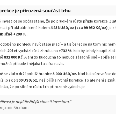
Korekce je přirozená součást trhu
 investice se občas stane, že po prudkém růstu přijde korekce. Z
 a i při aktuální ceně kolem
4 858 USD/oz (cca 99 952 Kč/oz)
je z
řibližně +208 %.
odobého pohledu navíc stále platí – a tisíce let se na tom nic nem
ních
20 let
vychází růst zhruba na
+732 %
: kdo by tehdy koupil zla
žně
832 000 Kč.
A ani do budoucna to nebude zásadně jiné – spíše se 
ožná přibude i nějaká ta cifra navíc.
ě se zlato drží poblíž hranice
5 000 USD/oz.
Nad tuto úroveň se do
ížilo i k
5 500 USD/oz,
než přišla rychlá korekce. To ale není signál
nka, že po silném růstu trh přirozeně vydechuje.
ělivost je nejdůležitější ctností investora.“
enjamin Graham