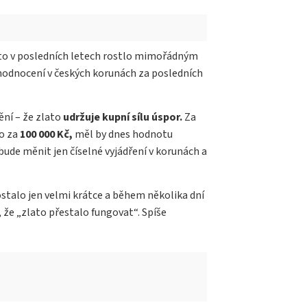
lato v posledních letech rostlo mimořádným
hodnocení v českých korunách za posledních
ění – že zlato
udržuje kupní sílu úspor.
Za
to za
100 000 Kč,
měl by dnes hodnotu
bude měnit jen číselné vyjádření v korunách a
stalo jen velmi krátce a během několika dní
, že „zlato přestalo fungovat“. Spíše