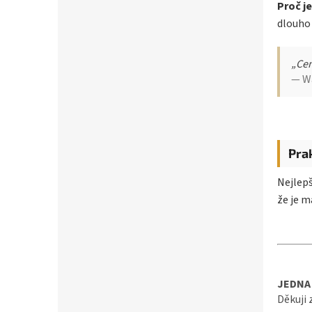
Proč je
dlouho
„Cen
— Wa
Pra
Nejlepš
že je m
JEDNA 
Děkuji 