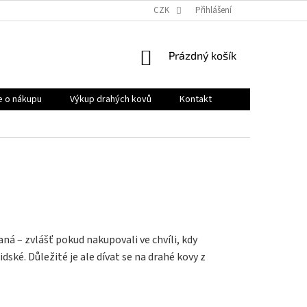
OBCHODNÍ PODMÍNKY
PRODÁVANÉ ZNAČKY
CZK
Přihlášení
HODNOCENÍ OB
NÁKUPNÍ
Prázdný košík
KOŠÍK
e o nákupu
Výkup drahých kovů
Kontakt
ná – zvlášť pokud nakupovali ve chvíli, kdy
dské. Důležité je ale dívat se na drahé kovy z