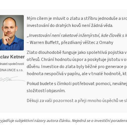
Mým cílem je mluvit o zlatu a stříbru jednoduše a sro
investování do drahých kovů není žádná věda.
„Investování není raketové inženýrství, kde člověk s I
– Warren Buffett, přezdívaný věštec z Omahy
Zlato dlouhodobě funguje jako spolehlivá pojistka v
clav Ketner
otřesů. Chrání hodnotu úspor a poskytuje jistotu v 
natel společnosti
důvěru. Investice do zlata byly běžné pro generace
DNA UNCE s.r.o.
hodnota nespočívá v papíru, ale v trvalé hodnotě, kt
Pokud budete s čímkoli potřebovat pomoci, neváhejt
složitostí objasním.
Děkuji za vaši pozornost a přeji mnoho úspěchů ve sb
yjadřuje subjektivní názory autora článku. Nejedná se o investiční poradens