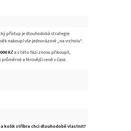
cký přístup je dlouhodobá strategie
lověk nakoupí vše jednorázově „na vrcholu“.
 000 Kč
a v této fázi znovu přikoupil,
průměrné a férovější ceně v čase.
 a kolik stříbra chci dlouhodobě vlastnit?