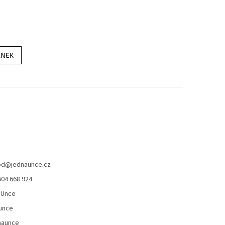
ÁNEK
od
@
jednaunce.cz
604 668 924
aUnce
unce
naunce