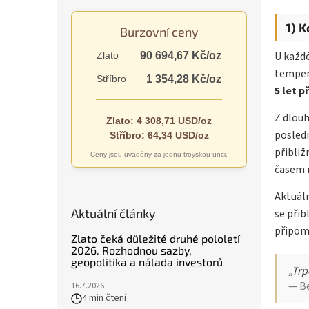
n
e
1) 
Burzovní ceny
l
U každé
Zlato
90 694,67 Kč/oz
tempem
Stříbro
1 354,28 Kč/oz
5 let p
Z dlouh
Zlato: 4 308,71 USD/oz
posled
Stříbro: 64,34 USD/oz
přibli
Ceny jsou uváděny za jednu troyskou unci.
časem m
Aktuáln
Aktuální články
se přibl
připomí
Zlato čeká důležité druhé pololetí
2026. Rozhodnou sazby,
geopolitika a nálada investorů
„Trp
— B
16.7.2026
4 min čtení