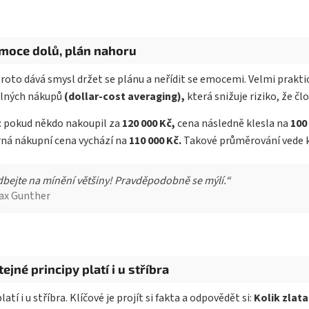
Emoce dolů, plán nahoru
roto dává smysl držet se plánu a neřídit se emocemi. Velmi prakti
elných nákupů
(dollar-cost averaging),
která snižuje riziko, že č
: pokud někdo nakoupil za
120 000 Kč,
cena následně klesla na
100
ná nákupní cena vychází na
110 000 Kč.
Takové průměrování vede k 
bejte na mínění většiny! Pravděpodobně se mýlí.“
ax Gunther
tejné principy platí i u stříbra
atí i u stříbra. Klíčové je projít si fakta a odpovědět si:
Kolik zlata