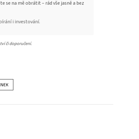
e se na mě obrátit – rád vše jasně a bez
írání i investování.
tví či doporučení.
ÁNEK