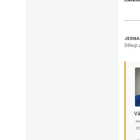
JEDNA 
Děkuji 
Vá
Jed
JE