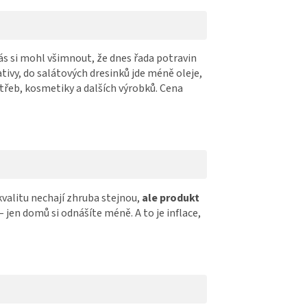
nás si mohl všimnout, že dnes řada potravin
ativy, do salátových dresinků jde méně oleje,
otřeb, kosmetiky a dalších výrobků. Cena
kvalitu nechají zhruba stejnou,
ale produkt
 jen domů si odnášíte méně. A to je inflace,