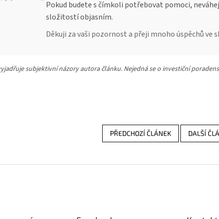
Pokud budete s čímkoli potřebovat pomoci, neváhejt
složitostí objasním.
Děkuji za vaši pozornost a přeji mnoho úspěchů ve sb
yjadřuje subjektivní názory autora článku. Nejedná se o investiční poradens
PŘEDCHOZÍ ČLÁNEK
DALŠÍ ČL