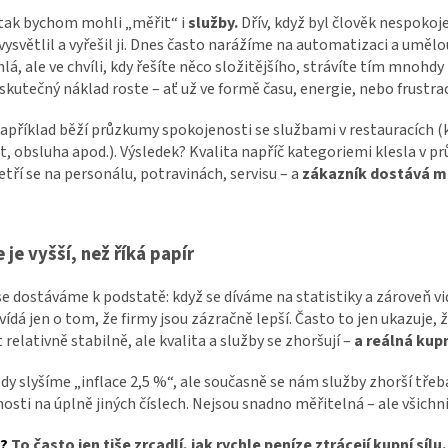
 tak bychom mohli „měřit“ i
služby.
Dřív, když byl člověk nespokoj
 vysvětlil a vyřešil ji. Dnes často narážíme na automatizaci a umě
hlá, ale ve chvíli, kdy řešíte něco složitějšího, strávíte tím mnohdy
 skutečný náklad roste – ať už ve formě času, energie, nebo frustra
apříklad běží průzkumy spokojenosti se službami v restauracích (kv
t, obsluha apod.). Výsledek? Kvalita napříč kategoriemi klesla v 
šetří se na personálu, potravinách, servisu – a
zákazník dostává mén
e je vyšší, než říká papír
se dostáváme k podstatě: když se díváme na statistiky a zároveň vi
ídá jen o tom, že firmy jsou zázračně lepší. Často to jen ukazuje, 
 relativně stabilně, ale kvalita a služby se zhoršují –
a
reálná kupní
dy slyšíme „inflace 2,5 %“, ale současně se nám služby zhorší třeb
osti na úplně jiných číslech. Nejsou snadno měřitelná – ale všich
o?
To často jen tiše zrcadlí, jak rychle peníze ztrácejí kupní sílu.