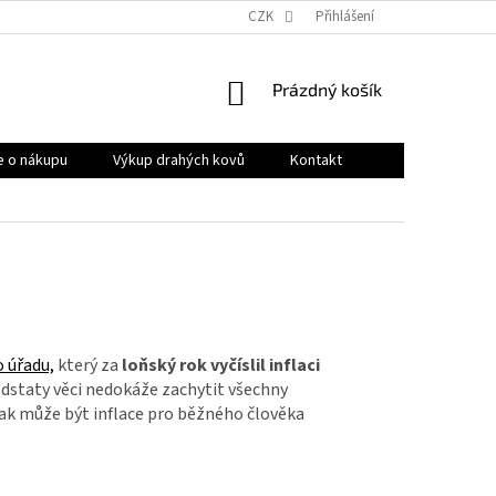
OBCHODNÍ PODMÍNKY
PRODÁVANÉ ZNAČKY
CZK
Přihlášení
HODNOCENÍ OB
NÁKUPNÍ
Prázdný košík
KOŠÍK
e o nákupu
Výkup drahých kovů
Kontakt
 úřadu,
který za
loňský rok vyčíslil inflaci
odstaty věci nedokáže zachytit všechny
tak může být inflace pro běžného člověka