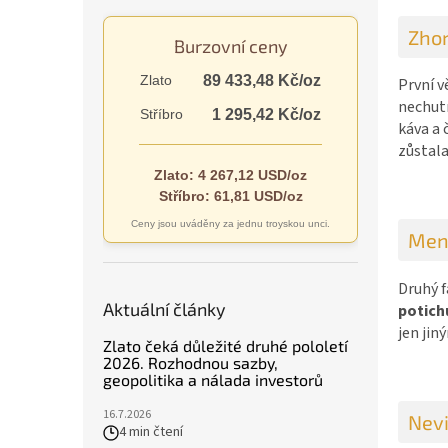
n
e
Zhor
Burzovní ceny
l
Zlato
89 433,48 Kč/oz
První v
nechutn
Stříbro
1 295,42 Kč/oz
káva a 
zůstala
Zlato: 4 267,12 USD/oz
Stříbro: 61,81 USD/oz
Ceny jsou uváděny za jednu troyskou unci.
Menš
Druhý f
Aktuální články
potich
jen jin
Zlato čeká důležité druhé pololetí
2026. Rozhodnou sazby,
geopolitika a nálada investorů
16.7.2026
Nevi
4 min čtení