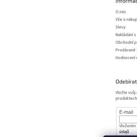
Informac
í
O nás
Vše o náku
Slevy
Nakládání s
Obchodní 
Prodávané 
Hodnocení
Odebírat
Vložte svůj
produktech
E-mail
Vložením 
údajů