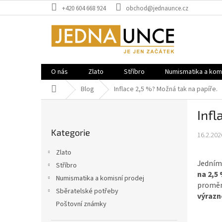
Přejít
+420 604 668 924
obchod@jednaunce.cz
na
obsah
O nás
Zlato
Stříbro
Numismatika a komi
Domů
Blog
Inflace 2,5 %? Možná tak na papíře.
P
Infl
o
Přeskočit
s
Kategorie
kategorie
16.2.202
t
r
Zlato
a
Jedním 
Stříbro
n
na 2,5 
Numismatika a komisní prodej
n
proměnn
í
Sběratelské potřeby
výrazn
p
Poštovní známky
a