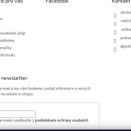
e pro vás
Facebook
Kontakt
obch
pu
+420 
Jedn
 osobními údaji
jedna
podmínky
@jed
značky
 obchodu
 newsletter
 e-mail a my vám budeme zasílat informace o nových
 na našem e-shopu.
e-mailu souhlasíte s
podmínkami ochrany osobních