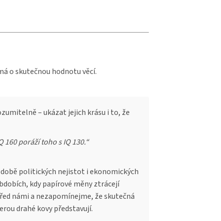
ímá o skutečnou hodnotu věcí.
zumitelně – ukázat jejich krásu i to, že
Q 160 poráží toho s IQ 130.“
 době politických nejistot i ekonomických
obdobích, kdy papírové měny ztrácejí
 před námi a nezapomínejme, že skutečná
erou drahé kovy představují.