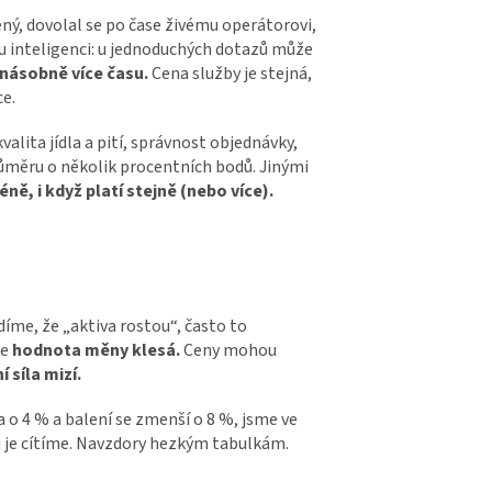
ený, dovolal se po čase živému operátorovi,
lou inteligenci: u jednoduchých dotazů může
násobně více času.
Cena služby je stejná,
ce.
alita jídla a pití, správnost objednávky,
průměru o několik procentních bodů. Jinými
ě, i když platí stejně (nebo více).
díme, že „aktiva rostou“, často to
že
hodnota měny klesá.
Ceny mohou
 síla mizí.
a o 4 % a balení se zmenší o 8 %, jsme ve
ni je cítíme. Navzdory hezkým tabulkám.