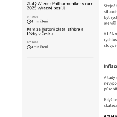
Zlatý Wiener Philharmoniker v roce
Stejně
2025 výrazně posílil
situaci
být ryc
9.7.2026
4 min čtení
ale váš
Kam za historií zlata, stříbra a
těžby v Česku
V USA n
rychlos
9.7.2026
slovy: 
4 min čtení
Inflac
A tady 
nevypov
působit
Když te
skutečn
A zlat