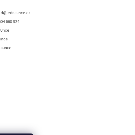
od
@
jednaunce.cz
604 668 924
aUnce
unce
naunce