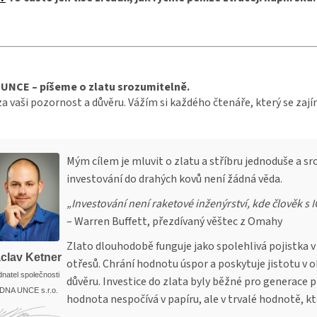
UNCE – píšeme o zlatu srozumitelně.
za vaši pozornost a důvěru. Vážím si každého čtenáře, který se zaj
Mým cílem je mluvit o zlatu a stříbru jednoduše a sro
investování do drahých kovů není žádná věda.
„Investování není raketové inženýrství, kde člověk s I
– Warren Buffett, přezdívaný věštec z Omahy
Zlato dlouhodobě funguje jako spolehlivá pojistka v
clav Ketner
otřesů. Chrání hodnotu úspor a poskytuje jistotu v 
natel společnosti
důvěru. Investice do zlata byly běžné pro generace
DNA UNCE s.r.o.
hodnota nespočívá v papíru, ale v trvalé hodnotě, kt