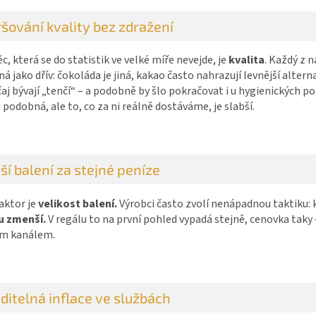
šování kvality bez zdražení
ěc, která se do statistik ve velké míře nevejde, je
kvalita
. Každý z 
á jako dřív: čokoláda je jiná, kakao často nahrazují levnější altern
čaj bývají „tenčí“ – a podobně by šlo pokračovat i u hygienických p
 podobná, ale to, co za ni reálně dostáváme, je slabší.
í balení za stejné peníze
aktor je
velikost balení.
Výrobci často zvolí nenápadnou taktiku: 
u zmenší.
V regálu to na první pohled vypadá stejně, cenovka taky –
ým kanálem.
ditelná inflace ve službách