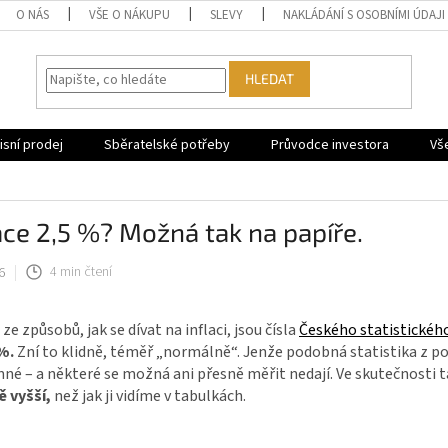
O NÁS
VŠE O NÁKUPU
SLEVY
NAKLÁDÁNÍ S OSOBNÍMI ÚDAJI
HLEDAT
sní prodej
Sběratelské potřeby
Průvodce investora
Vš
ace 2,5 %? Možná tak na papíře.
6
4 min čtení
ze způsobů, jak se dívat na inflaci, jsou čísla
Českého statistického
%.
Zní to klidně, téměř „normálně“. Jenže podobná statistika z p
é – a některé se možná ani přesně měřit nedají. Ve skutečnosti 
ě vyšší,
než jak ji vidíme v tabulkách.