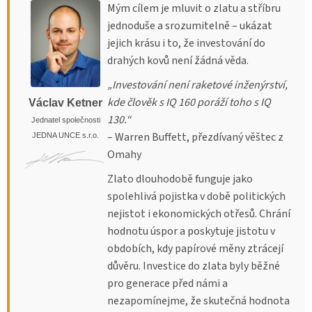
Mým cílem je mluvit o zlatu a stříbru
jednoduše a srozumitelně – ukázat
jejich krásu i to, že investování do
drahých kovů není žádná věda.
„Investování není raketové inženýrství,
kde člověk s IQ 160 poráží toho s IQ
Václav Ketner
130.“
Jednatel společnosti
– Warren Buffett, přezdívaný věštec z
JEDNA UNCE s.r.o.
Omahy
Zlato dlouhodobě funguje jako
spolehlivá pojistka v době politických
nejistot i ekonomických otřesů. Chrání
hodnotu úspor a poskytuje jistotu v
obdobích, kdy papírové měny ztrácejí
důvěru. Investice do zlata byly běžné
pro generace před námi a
nezapomínejme, že skutečná hodnota