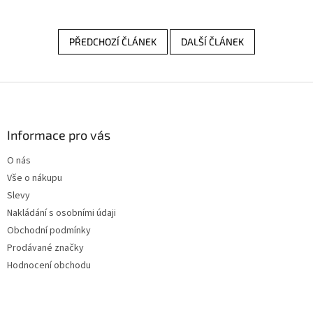
PŘEDCHOZÍ ČLÁNEK
DALŠÍ ČLÁNEK
Z
á
p
a
Informace pro vás
t
O nás
í
Vše o nákupu
Slevy
Nakládání s osobními údaji
Obchodní podmínky
Prodávané značky
Hodnocení obchodu