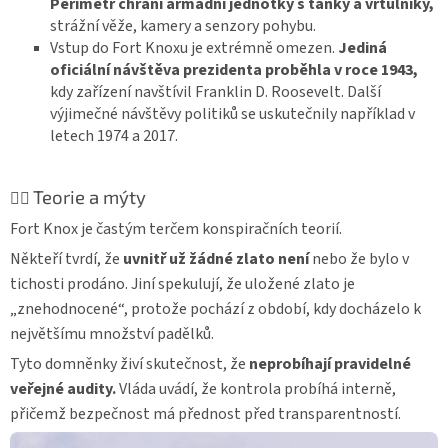
Perimetr chrání armádní jednotky s tanky a vrtulníky,
strážní věže, kamery a senzory pohybu.
Vstup do Fort Knoxu je extrémně omezen.
Jediná
oficiální návštěva prezidenta proběhla v roce 1943,
kdy zařízení navštívil Franklin D. Roosevelt. Další
výjimečné návštěvy politiků se uskutečnily například v
letech 1974 a 2017.
Teorie a mýty
🕵️‍♂️
Fort Knox je častým terčem konspiračních teorií.
Někteří tvrdí, že
uvnitř už žádné zlato
není
nebo že bylo v
tichosti prodáno. Jiní spekulují, že uložené zlato je
„znehodnocené“, protože pochází z období, kdy docházelo k
největšímu množství padělků.
Tyto domněnky živí skutečnost, že
neprobíhají pravidelné
veřejné audity.
Vláda uvádí, že kontrola probíhá interně,
přičemž bezpečnost má přednost před transparentností.