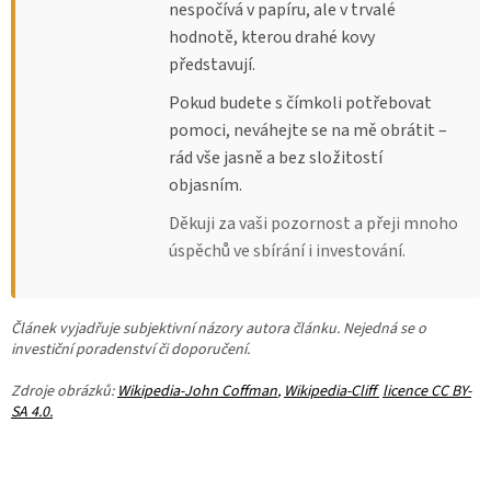
nespočívá v papíru, ale v trvalé
hodnotě, kterou drahé kovy
představují.
Pokud budete s čímkoli potřebovat
pomoci, neváhejte se na mě obrátit –
rád vše jasně a bez složitostí
objasním.
Děkuji za vaši pozornost a přeji mnoho
úspěchů ve sbírání i investování.
Článek vyjadřuje subjektivní názory autora článku. Nejedná se o
investiční poradenství či doporučení.
Zdroje obrázků:
Wikipedia-
John Coffman
,
Wikipedia-Cliff
licence CC BY-
SA 4.0.