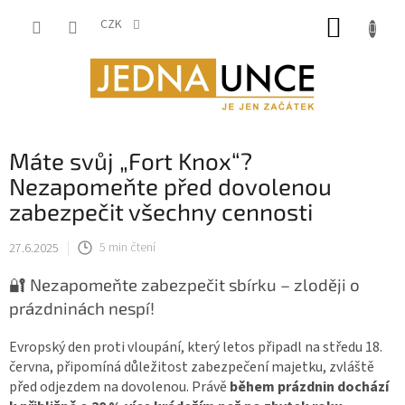
Přejít
NÁKUP
na
CZK
obsah
KOŠÍK
Máte svůj „Fort Knox“?
Nezapomeňte před dovolenou
zabezpečit všechny cennosti
27.6.2025
5 min čtení
🔐 Nezapomeňte zabezpečit sbírku – zloději o
prázdninách nespí!
Evropský den proti vloupání, který letos připadl na středu 18.
června, připomíná důležitost zabezpečení majetku, zvláště
před odjezdem na dovolenou. Právě
během prázdnin dochází