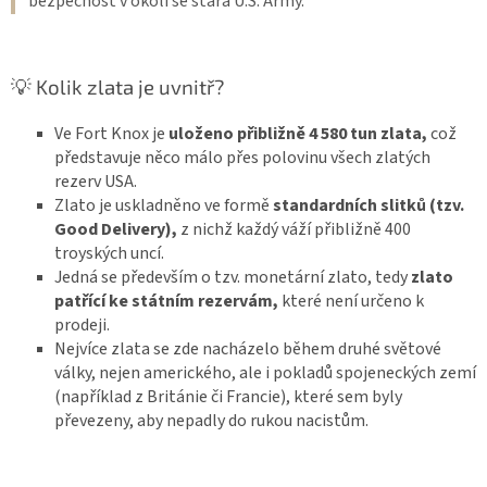
bezpečnost v okolí se stará U.S. Army.
💡 Kolik zlata je uvnitř?
Ve Fort Knox je
uloženo přibližně 4 580 tun zlata,
což
představuje něco málo přes polovinu všech zlatých
rezerv USA.
Zlato je uskladněno ve formě
standardních slitků (tzv.
Good Delivery),
z nichž každý váží přibližně 400
troyských uncí.
Jedná se především o tzv. monetární zlato, tedy
zlato
patřící ke státním rezervám,
které není určeno k
prodeji.
Nejvíce zlata se zde nacházelo během druhé světové
války, nejen amerického, ale i pokladů spojeneckých zemí
(například z Británie či Francie), které sem byly
převezeny, aby nepadly do rukou nacistům.