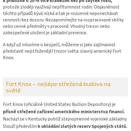
k přibližně o 20 % více krádežím než po zbytek roku,
protože zloději využívají nepřítomnost rodin. Objasněnost
těchto případů bývá nízká a tak je rozumné neponechávat
cennosti bez dozoru. Nezapomínejte na rozpracované sbírky
nebo cenné předměty v pracovně. Vhodný trezor nebo
zabezpečené uložení je základní prevence.
A když už mluvíme o bezpečí, můžeme si jako zajímavost
představit nejstřeženější trezor světa: slavný americký Fort
Knox.
Fort Knox – nejlépe střežená budova na
světě
Fort Knox (oficiálně United States Bullion Depository) je
přísně střežené zařízení amerického ministerstva financí.
Nachází se v Kentucky poblíž stejnojmenné vojenské základny.
Slouží především
k ukládání zlatých rezerv Spojených států.