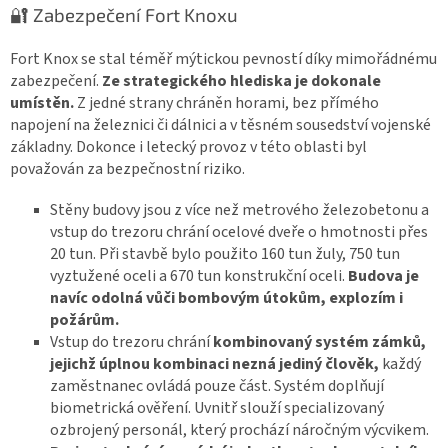
🔐 Zabezpečení Fort Knoxu
Fort Knox se stal téměř mýtickou pevností díky mimořádnému
zabezpečení.
Ze strategického hlediska je dokonale
umístěn.
Z jedné strany chráněn horami, bez přímého
napojení na železnici či dálnici a v těsném sousedství vojenské
základny. Dokonce i letecký provoz v této oblasti byl
považován za bezpečnostní riziko.
Stěny budovy jsou z více než metrového železobetonu a
vstup do trezoru chrání ocelové dveře o hmotnosti přes
20 tun. Při stavbě bylo použito 160 tun žuly, 750 tun
vyztužené oceli a 670 tun konstrukční oceli.
Budova je
navíc odolná vůči bombovým útokům, explozím i
požárům.
Vstup do trezoru chrání
kombinovaný systém zámků,
jejichž úplnou kombinaci nezná jediný člověk,
každý
zaměstnanec ovládá pouze část. Systém doplňují
biometrická ověření. Uvnitř slouží specializovaný
ozbrojený personál, který prochází náročným výcvikem.