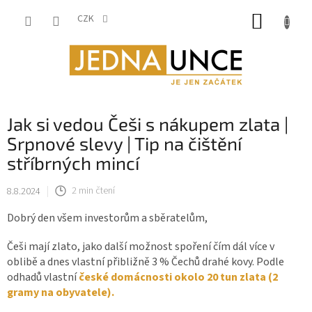
Přejít
NÁKUP
na
CZK
obsah
KOŠÍK
Jak si vedou Češi s nákupem zlata |
Srpnové slevy | Tip na čištění
stříbrných mincí
8.8.2024
2 min čtení
Dobrý den všem investorům a sběratelům,
Češi mají zlato, jako další možnost spoření čím dál více v
oblibě a dnes vlastní přibližně 3 % Čechů drahé kovy. Podle
odhadů vlastní
české domácnosti okolo 20 tun zlata (2
gramy na obyvatele).