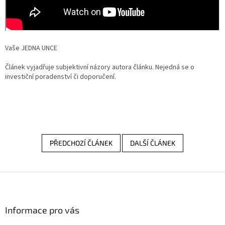
Vaše JEDNA UNCE
Článek vyjadřuje subjektivní názory autora článku. Nejedná se o
investiční poradenství či doporučení.
PŘEDCHOZÍ ČLÁNEK
DALŠÍ ČLÁNEK
Z
á
p
a
Informace pro vás
t