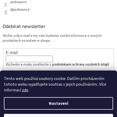
jednaunce
@jednaunce
Odebírat newsletter
Vložte svůj e-mail a my vám budeme zasílat informace o nových
produktech na našem e-shopu.
E-mail
Vložením e-mailu souhlasíte s
podmínkami ochrany osobních údajů
PŘIHLÁSIT SE
Tento web používá soubory cookie. Dalším procházením
tohoto webu vyjadřujete souhlas s jejich používáním.. Více
informací
zde
.
Vytvořil Shoptet
Nastavení
Copyright 2026
JEDNAUNCE.cz
. Všechna práva vyhrazena.
Upravit