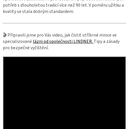
potřeb s dlouholetou tradicí více než 90 let. V poměru užitku a
kvality se stala dobrým standardem.
🎬 Připravili jsme pro Vás video, jak čistit stříbrné mince ve
specializované
lázni od společnosti LINDNER.
Tipy a zásady
pro bezpečné vyčištění.