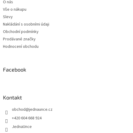
O nás
í
Vše o nákupu
Slevy
Nakládání s osobními údaji
Obchodní podmínky
Prodávané značky
Hodnocení obchodu
Facebook
Kontakt
obchod
@
jednaunce.cz
+420 604 668 924
JednaUnce