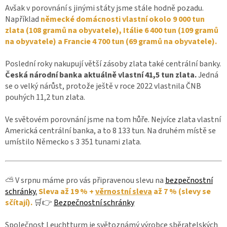
Avšak v porovnání s jinými státy jsme stále hodně pozadu.
Například
německé domácnosti vlastní okolo 9 000 tun
zlata (108 gramů na obyvatele), Itálie 6 400 tun (109 gramů
na obyvatele) a Francie 4 700 tun (69 gramů na obyvatele).
Poslední roky nakupují větší zásoby zlata také centrální banky.
Česká národní banka aktuálně vlastní 41,5 tun zlata.
Jedná
se o velký nárůst, protože ještě v roce 2022 vlastnila ČNB
pouhých 11,2 tun zlata.
Ve světovém porovnání jsme na tom hůře. Nejvíce zlata vlastní
Americká centrální banka, a to 8 133 tun. Na druhém místě se
umístilo Německo s 3 351 tunami zlata.
⛅ V srpnu máme pro vás připravenou slevu na
bezpečnostní
schránky.
Sleva až 19 % +
věrnostní sleva
až 7 % (slevy se
sčítají).
🛒👉
Bezpečnostní schránky
Společnost Leuchtturm je světoznámý výrobce sběratelských