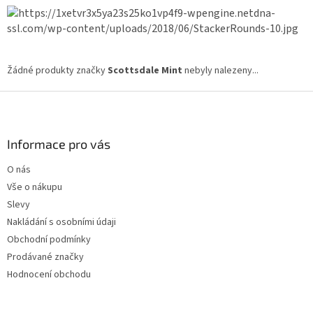
Žádné produkty značky
Scottsdale Mint
nebyly nalezeny...
Z
á
p
a
Informace pro vás
t
O nás
í
Vše o nákupu
Slevy
Nakládání s osobními údaji
Obchodní podmínky
Prodávané značky
Hodnocení obchodu