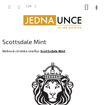
Přejít
NÁKUP
na
CZK
obsah
KOŠÍK
Scottsdale Mint
Webová stránka značky:
Scottsdale Mint