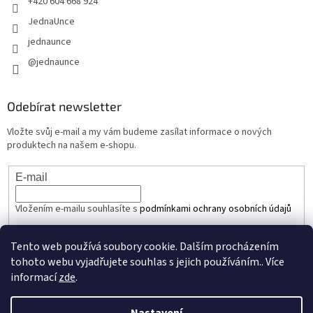
+420 604 668 924
JednaUnce
jednaunce
@jednaunce
Odebírat newsletter
Vložte svůj e-mail a my vám budeme zasílat informace o nových
produktech na našem e-shopu.
E-mail
Vložením e-mailu souhlasíte s
podmínkami ochrany osobních údajů
PŘIHLÁSIT SE
Tento web používá soubory cookie. Dalším procházením
tohoto webu vyjadřujete souhlas s jejich používáním.. Více
informací
zde
.
Vytvořil Shoptet