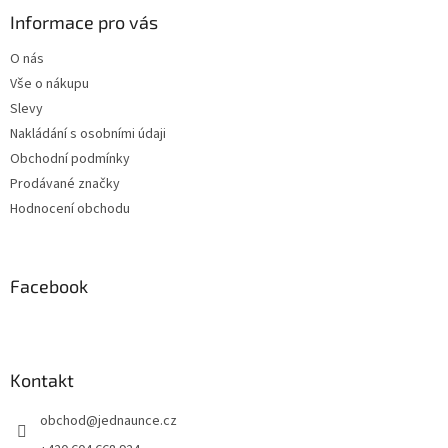
a
Informace pro vás
t
O nás
í
Vše o nákupu
Slevy
Nakládání s osobními údaji
Obchodní podmínky
Prodávané značky
Hodnocení obchodu
Facebook
Kontakt
obchod
@
jednaunce.cz