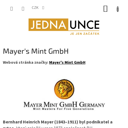
Přejít
NÁKUP
na
CZK
obsah
KOŠÍK
Mayer's Mint GmbH
Webová stránka značky:
Mayer's Mint GmbH
Bernhard Heinrich Mayer (1843–1911) byl podnikatel a