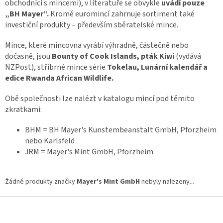
obchodníci s mincemi), v literatuře se obvykle
uvádí pouze
„BH Mayer“.
Kromě euromincí zahrnuje sortiment také
investiční produkty – především sběratelské mince.
Mince, které mincovna vyrábí výhradně, částečně nebo
dočasně, jsou
Bounty of Cook Islands, pták Kiwi
(vydává
NZPost), stříbrné mince série
Tokelau, Lunární kalendář a
edice Rwanda African Wildlife.
Obě společnosti lze nalézt v katalogu mincí pod těmito
zkratkami:
BHM = BH Mayer's Kunstembeanstalt GmbH, Pforzheim
nebo Karlsfeld
JRM = Mayer's Mint GmbH, Pforzheim
Žádné produkty značky
Mayer's Mint GmbH
nebyly nalezeny...
Z
á
p