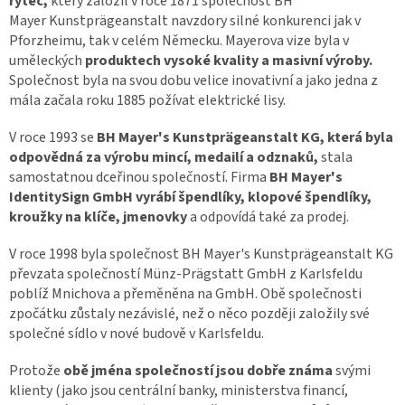
rytec,
který založil v roce 1871 společnost BH
Mayer Kunstprägeanstalt navzdory silné konkurenci jak v
Pforzheimu, tak v celém Německu. Mayerova vize byla v
uměleckých
produktech vysoké kvality a masivní výroby.
Společnost byla na svou dobu velice inovativní a jako jedna z
mála začala roku 1885 požívat elektrické lisy.
V roce 1993 se
BH Mayer's Kunstprägeanstalt KG, která byla
odpovědná za výrobu mincí, medailí a odznaků,
stala
samostatnou dceřinou společností. Firma
BH Mayer's
IdentitySign GmbH vyrábí špendlíky, klopové špendlíky,
kroužky na klíče, jmenovky
a odpovídá také za prodej.
V roce 1998 byla společnost BH Mayer's Kunstprägeanstalt KG
převzata společností Münz-Prägstatt GmbH z Karlsfeldu
poblíž Mnichova a přeměněna na GmbH. Obě společnosti
zpočátku zůstaly nezávislé, než o něco později založily své
společné sídlo v nové budově v Karlsfeldu.
Protože
obě jména společností jsou dobře známa
svými
klienty (jako jsou centrální banky, ministerstva financí,