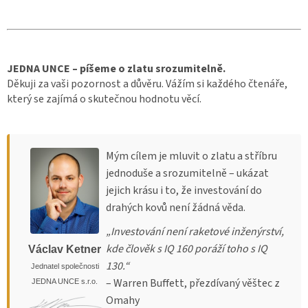
JEDNA UNCE – píšeme o zlatu srozumitelně.
Děkuji za vaši pozornost a důvěru. Vážím si každého čtenáře,
který se zajímá o skutečnou hodnotu věcí.
Mým cílem je mluvit o zlatu a stříbru
jednoduše a srozumitelně – ukázat
jejich krásu i to, že investování do
drahých kovů není žádná věda.
„Investování není raketové inženýrství,
kde člověk s IQ 160 poráží toho s IQ
Václav Ketner
130.“
Jednatel společnosti
– Warren Buffett, přezdívaný věštec z
JEDNA UNCE s.r.o.
Omahy