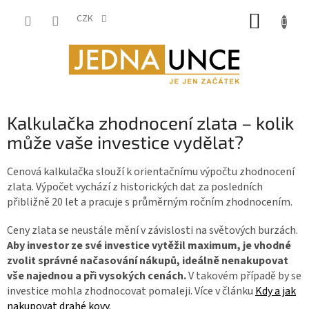
Přejít
NÁKUP
na
CZK
obsah
KOŠÍK
Kalkulačka zhodnocení zlata – kolik
může vaše investice vydělat?
Cenová kalkulačka slouží k orientačnímu výpočtu zhodnocení
zlata. Výpočet vychází z historických dat za posledních
přibližně 20 let a pracuje s průměrným ročním zhodnocením.
Ceny zlata se neustále mění v závislosti na světových burzách.
Aby investor ze své investice vytěžil maximum, je vhodné
zvolit správné načasování nákupů, ideálně nenakupovat
vše najednou a při vysokých cenách.
V takovém případě by se
investice mohla zhodnocovat pomaleji. Více v článku
Kdy a jak
nakupovat drahé kovy.