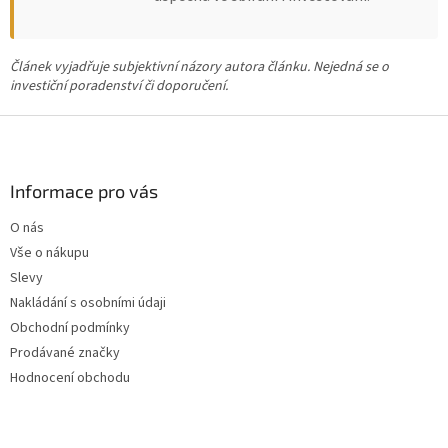
Článek vyjadřuje subjektivní názory autora článku. Nejedná se o
investiční poradenství či doporučení.
Z
á
p
a
Informace pro vás
t
O nás
í
Vše o nákupu
Slevy
Nakládání s osobními údaji
Obchodní podmínky
Prodávané značky
Hodnocení obchodu