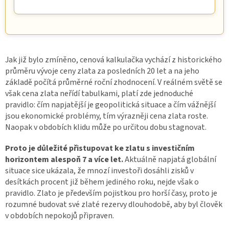
Jak již bylo zmíněno, cenová kalkulačka vychází z historického
průměru vývoje ceny zlata za posledních 20 let a na jeho
základě počítá průměrné roční zhodnocení. V reálném světě se
však cena zlata neřídí tabulkami, platí zde jednoduché
pravidlo: čím napjatější je geopolitická situace a čím vážnější
jsou ekonomické problémy, tím výrazněji cena zlata roste.
Naopak v obdobích klidu může po určitou dobu stagnovat.
Proto je důležité přistupovat ke zlatu s investičním
horizontem alespoň 7 a více let.
Aktuálně napjatá globální
situace sice ukázala, že mnozí investoři dosáhli zisků v
desítkách procent již během jediného roku, nejde však o
pravidlo. Zlato je především pojistkou pro horší časy, proto je
rozumné budovat své zlaté rezervy dlouhodobě, aby byl člověk
v obdobích nepokojů připraven.