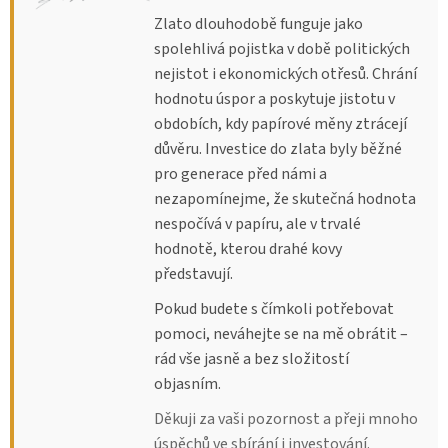
Zlato dlouhodobě funguje jako
spolehlivá pojistka v době politických
nejistot i ekonomických otřesů. Chrání
hodnotu úspor a poskytuje jistotu v
obdobích, kdy papírové měny ztrácejí
důvěru. Investice do zlata byly běžné
pro generace před námi a
nezapomínejme, že skutečná hodnota
nespočívá v papíru, ale v trvalé
hodnotě, kterou drahé kovy
představují.
Pokud budete s čímkoli potřebovat
pomoci, neváhejte se na mě obrátit –
rád vše jasně a bez složitostí
objasním.
Děkuji za vaši pozornost a přeji mnoho
úspěchů ve sbírání i investování.