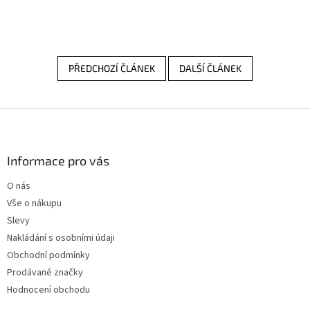
PŘEDCHOZÍ ČLÁNEK
DALŠÍ ČLÁNEK
Z
á
p
a
Informace pro vás
t
O nás
í
Vše o nákupu
Slevy
Nakládání s osobními údaji
Obchodní podmínky
Prodávané značky
Hodnocení obchodu