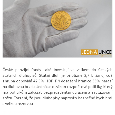
České penzijní fondy také investují ve velkém do Českých
státních dluhopisů. Státní dluh je přibližně 2,7 bilionu, což
zhruba odpovídá 42,3% HDP. Při dosažení hranice 55% narazí
na dluhovou brzdu. Jedná se o zákon rozpočtové politiky, který
má politikům zakázat bezprecedentní utrácení a zadlužování
státu. Tvrzení, že jsou dluhopisy naprosto bezpečné bych bral
s velkou rezervou.