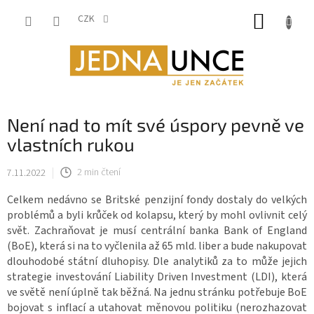
Přejít
NÁKUP
na
CZK
obsah
KOŠÍK
Není nad to mít své úspory pevně ve
vlastních rukou
7.11.2022
2 min čtení
Celkem nedávno se Britské penzijní fondy dostaly do velkých
problémů a byli krůček od kolapsu, který by mohl ovlivnit celý
svět. Zachraňovat je musí centrální banka Bank of England
(BoE), která si na to vyčlenila až 65 mld. liber a bude nakupovat
dlouhodobé státní dluhopisy. Dle analytiků za to může jejich
strategie investování Liability Driven Investment (LDI), která
ve světě není úplně tak běžná. Na jednu stránku potřebuje BoE
bojovat s inflací a utahovat měnovou politiku (nerozhazovat